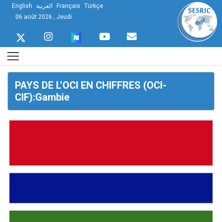
English
العربية
Français
Türkçe
06 août 2026 , Jeudi
PAYS DE L’OCI EN CHIFFRES (OCI-
CIF):Gambie