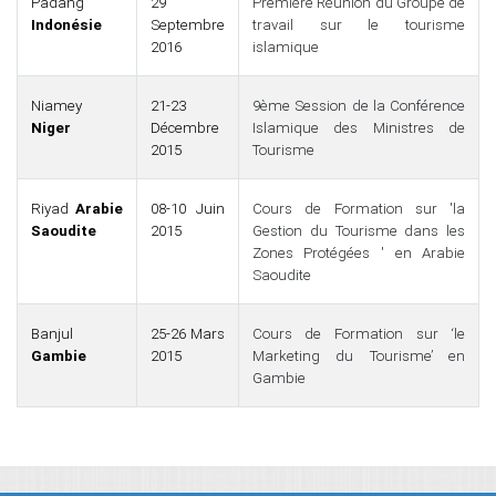
Padang
29
Première Réunion du Groupe de
Indonésie
Septembre
travail sur le tourisme
2016
islamique
Niamey
21-23
9ème Session de la Conférence
Niger
Décembre
Islamique des Ministres de
2015
Tourisme
Riyad
Arabie
08-10 Juin
Cours de Formation sur 'la
Saoudite
2015
Gestion du Tourisme dans les
Zones Protégées ' en Arabie
Saoudite
Banjul
25-26 Mars
Cours de Formation sur ‘le
Gambie
2015
Marketing du Tourisme’ en
Gambie