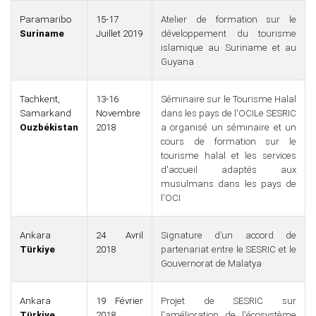
Paramaribo
15-17
Atelier de formation sur le
Suriname
Juillet 2019
développement du tourisme
islamique au Suriname et au
Guyana
Tachkent,
13-16
Séminaire sur le Tourisme Halal
Samarkand
Novembre
dans les pays de l'OCILe SESRIC
Ouzbékistan
2018
a organisé un séminaire et un
cours de formation sur le
tourisme halal et les services
d'accueil adaptés aux
musulmans dans les pays de
l'OCI
Ankara
24 Avril
Signature d’un accord de
Türkiye
2018
partenariat entre le SESRIC et le
Gouvernorat de Malatya
Ankara
19 Février
Projet de SESRIC sur
Türkiye
2018
l'amélioration de l'écosystème