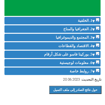
1. الخلفية
2. الجغرافيا والمناخ
3. المجتمع والديموغرافيا
4. الاقتصاد والقطاعات
5. بوركينا فاسو على شكل أرقام
6. معلومات لوجيستية
7. روابط خاصة
تاريخ التحديث: 20.06.2023