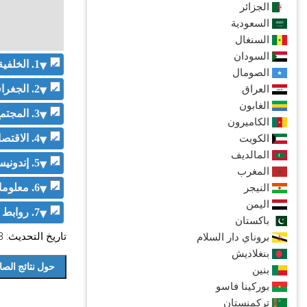
الجزائر
السعودية
السنغال
السودان
1. الخلفية
الصومال
العراق
2. الجغرافيا والمناخ
الغابون
3. المجتمع والديموغرافيا
الكاميرون
الكويت
4. الاقتصاد والقطاعات
المالديف
5. إندونيسيا على شكل أرقام
المغرب
النيجر
6. معلومات لوجيستية
اليمن
7. روابط خاصة
باكستان
تاريخ التحديث: 21.06.2023
بروناي دار السلام
بنغلاديش
بنين
بوركينا فاسو
تركمنستان