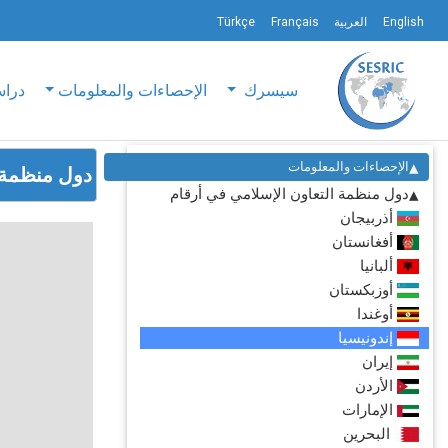
English
العربية
Français
Türkçe
سيسرك
الإحصاءات والمعلومات
دراس
الإحصاءات والمعلومات
دول منظمة التعاو
دول منظمة التعاون الإسلامي في أرقام
أذربيجان
أفغانستان
ألبانيا
أوزبكستان
أوغندا
إندونيسيا
إيران
الأردن
الإمارات
البحرين