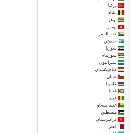
تركيا
تشاد
توغو
تونس
جزر القمر
جيبوتي
سوريا
سورينام
سيراليون
طاجيكستان
عمان
غامبيا
غيانا
غينيا
غينيا بيساو
فلسطين
قرغيزستان
قطر