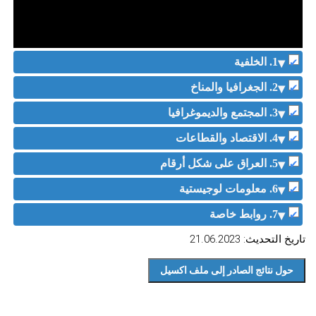
1. الخلفية
2. الجغرافيا والمناخ
3. المجتمع والديموغرافيا
4. الاقتصاد والقطاعات
5. العراق على شكل أرقام
6. معلومات لوجيستية
7. روابط خاصة
تاريخ التحديث: 21.06.2023