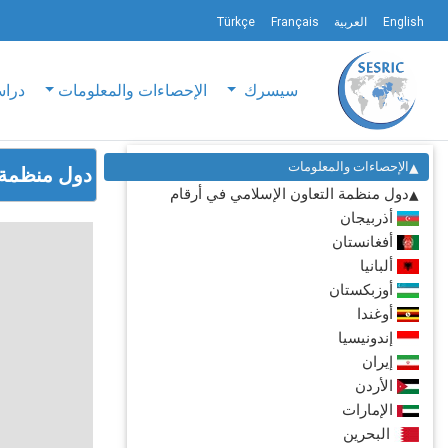
English
العربية
Français
Türkçe
سيسرك
الإحصاءات والمعلومات
دراس
الإحصاءات والمعلومات
دول منظمة التعا
دول منظمة التعاون الإسلامي في أرقام
أذربيجان
أفغانستان
ألبانيا
أوزبكستان
أوغندا
إندونيسيا
إيران
الأردن
الإمارات
البحرين