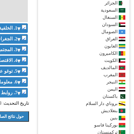
الجزائر
السعودية
السنغال
السودان
1. الخلفية
الصومال
العراق
2. الجغرافيا والمناخ
الغابون
3. المجتمع والديموغرافيا
الكاميرون
الكويت
4. الاقتصاد والقطاعات
المالديف
5. توغو على شكل أرقام
المغرب
النيجر
6. معلومات لوجيستية
اليمن
7. روابط خاصة
باكستان
تاريخ التحديث: 21.06.2023
بروناي دار السلام
بنغلاديش
بنين
بوركينا فاسو
تركمنستان