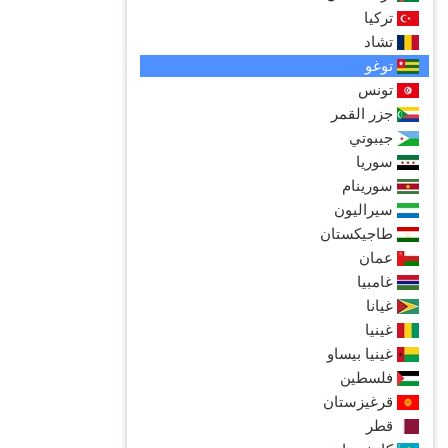
تركيا
تشاد
توغو
تونس
جزر القمر
جيبوتي
سوريا
سورينام
سيراليون
طاجيكستان
عمان
غامبيا
غيانا
غينيا
غينيا بيساو
فلسطين
قرغيزستان
قطر