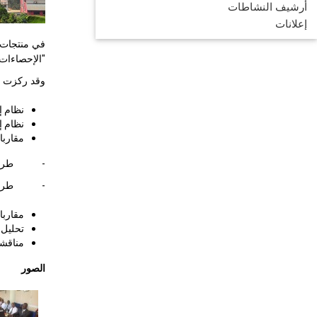
أرشيف النشاطات
إعلانات
في منتجات 
"الإحصاءات 
وقد ركزت ال
نظام إ
نظام إ
مقاربا
- طرق دي
- طرق ت
مقاربا
تحليل 
مناقشة
الصور