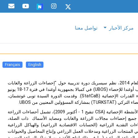
مركز الأخبار
تواصل معنا
Français
English
وفقا لخطة عمله السنوية لعام 2014، نظم سيسريك دورة تدريبية حول "إحصاءات الزراعة والغابات
أوغندا للإحصاء (
UBOS
) في كمبالا بجمهورية أوغندا في فترة 17-18 يونيو
StatCaB
). وقدمت الدورة السيدة توبى غوتشمان،
اء التركي (
TURKSTAT
) بمشاركة المسؤولين المعنيين من
UBOS
.
أنشطة الإحصائية (
CSA
تنقيح 1 - أكتوبر 2009)، تشمل أحصاءات الزراعة
 جميع إحصاءات مجالات الزراعة والغابات ومصايد الأسماك ذات الصلة،
ت النقدية الزراعية (الحسابات الاقتصادية الزراعية) والهياكل الزراعية
ي المنتجات الزراعية ومدخلات العمل الزراعي وإنتاج المحاصيل والحيوانات
الصناعة الزراعية (بما في ذلك إنتاج الأغذية وسلامتها) والزراعة العضوية