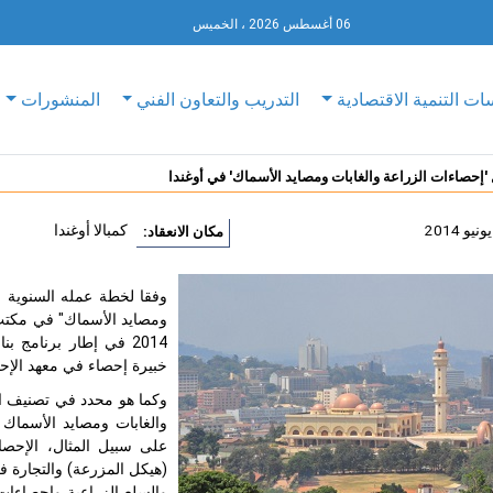
06 أغسطس 2026 ، الخميس
ات التنمية الاقتصادية
التدريب والتعاون الفني
المنشورات
 'إحصاءات الزراعة والغابات ومصايد الأسماك' في أوغندا
كمبالا أوغندا
مكان الانعقاد:
ومصايد الأسماك" في مكتب 
2014 في إطار برنامج بناء القدرات الإحصائية (
خبيرة إحصاء في معهد الإحص
وكما هو محدد في تصنيف ال
والغابات ومصايد الأسماك
على سبيل المثال، الإحصاءا
(هيكل المزرعة) والتجارة ف
والسلع الزراعية وإحصاءات 