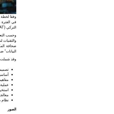
وفقا لخطة عمله السنوية لعام 2014، نظم مركز أن
في الفترة ما بين 11-13 أغسطس 2014، في إطار برنا
التركي (
AT
وحسب التعر
والتقنيات ل
صحافة المكت
البيانات" ض
وقد شملت ال
تصميم 
أساسي
مفاهيم
عملية
استخرا
معالجة
نظام م
الصور