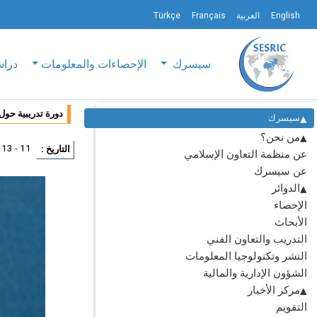
English
العربية
Français
Türkçe
سيسرك
الإحصاءات والمعلومات
دراس
دورة تدريبية حول
سيسرك
من نحن؟
11 - 13 اغسطس 2014
التاريخ :
عن منظمة التعاون الإسلامي
عن سيسرك
الدوائر
الإحصاء
الأبحاث
التدريب والتعاون الفني
النشر وتكنولوجيا المعلومات
الشؤون الإدارية والمالية
مركز الأخبار
التقويم