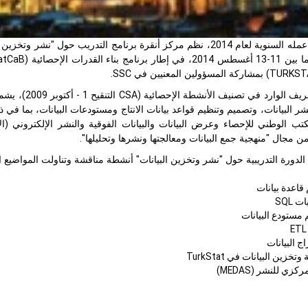
قرة برنامج التدريب حول "نشر وتخزين البيانات" في اللجنة الإحصائية الحكومية (
مج بناء القدرات الإحصائية (
atCaB
TURKST
) بمشاركة المسؤولين المعنيين في
SSC
.
يف الوارد في تصنيف الأنشطة الإحصائية (
CSA
التنقيح 
نشر البيانات، وتصميم وتنظيم قواعد بيانات الانتاج ومستودعات البيانات، بما 
ب الوطني للإحصاء وعرض البيانات والبيانات الفوقية والنشر الإلكتروني (ا
من مجال "منهجية جمع البيانات ومعالجتها ونشرها وتحليلها".
دورة التدريبية حول "نشر وتخزين البيانات" أنشطة مناقشة وتناولت المواضيع الت
قاعدة بيانات
ات
SQL
 مستودع البيانات
ETL
ج البيانات
 وتخزين البيانات في
TurkStat
ركزي للنشر (
MEDAS
)