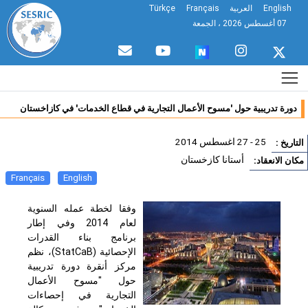
English
العربية
Français
Türkçe
07 أغسطس 2026 ، الجمعة
دورة تدريبية حول 'مسوح الأعمال التجارية في قطاع الخدمات' في كازاخستان
25 - 27 اغسطس 2014
تاريخ :
أستانا كازخستان
ان الانعقاد:
Français
English
وفقا لخطة عمله السنوية
لعام 2014 وفي إطار
برنامج بناء القدرات
الإحصائية (
StatCaB
)، نظم
مركز أنقرة دورة تدريبية
حول "مسوح الأعمال
التجارية في إحصاءات