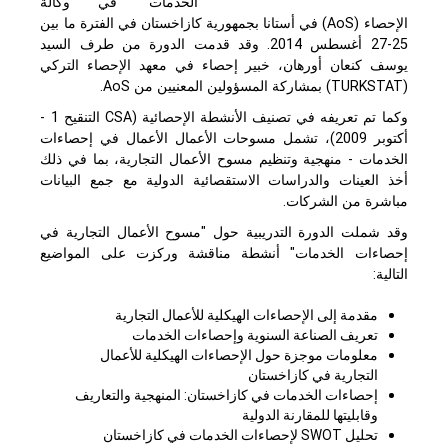
الخدمات" في وكالة
الإحصاء (
AoS
) في أستانا بجمهورية كازاخستان في الفترة ما بين
25-27 أغسطس 2014. وقد قدمت الدورة من طرف السيد
يوسف كنعان أورهان، خبير إحصاء في معهد الإحصاء التركي
(
TURKSTAT
) بمشاركة المسؤولين المعنيين من
AoS
.
وكما تم تعريفه في تصنيف الأنشطة الإحصائية (
CSA
التنقيح 1 -
أكتوبر 2009)، تشمل مسوحات الأعمال الأعمال في إحصاءات
الخدمات - منهجية وتنظيم مسوح الأعمال التجارية، بما في ذلك
أخذ العينات والدراسات الاستقصائية الدولية مع جمع البيانات
مباشرة من الشركات.
وقد شملت الدورة التدريبية حول "مسوح الأعمال التجارية في
إحصاءات الخدمات" أنشطة مناقشة وركزت على المواضيع
التالية:
مقدمة إلى الإحصاءات الهيكلية للأعمال التجارية
تعريف الصناعة السنوية وإحصاءات الخدمات
معلومات موجزة حول الإحصاءات الهيكلية للأعمال
التجارية في كازاخستان
إحصاءات الخدمات في كازاخستان: المنهجية والتعاريف
وقابليتها للمقارنة الدولية
تحليل
SWOT
لإحصاءات الخدمات في كازاخستان