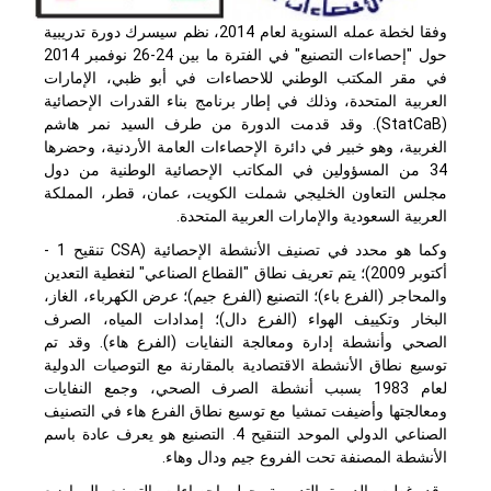
وفقا لخطة عمله السنوية لعام 2014، نظم سيسرك دورة تدريبية
حول "إحصاءات التصنيع" في الفترة ما بين 24-26 نوفمبر 2014
في مقر المكتب الوطني للاحصاءات في أبو ظبي، الإمارات
العربية المتحدة، وذلك في إطار برنامج بناء القدرات الإحصائية
(
StatCaB
). وقد قدمت الدورة من طرف السيد نمر هاشم
الغربية، وهو خبير في دائرة الإحصاءات العامة الأردنية، وحضرها
34 من المسؤولين في المكاتب الإحصائية الوطنية من دول
مجلس التعاون الخليجي شملت الكويت، عمان، قطر، المملكة
العربية السعودية والإمارات العربية المتحدة.
وكما هو محدد في تصنيف الأنشطة الإحصائية (CSA تنقيح 1 -
أكتوبر 2009)؛ يتم تعريف نطاق "القطاع الصناعي" لتغطية التعدين
والمحاجر (الفرع باء)؛ التصنيع (الفرع جيم)؛ عرض الكهرباء، الغاز،
البخار وتكييف الهواء (الفرع دال)؛ إمدادات المياه، الصرف
الصحي وأنشطة إدارة ومعالجة النفايات (الفرع هاء). وقد تم
توسيع نطاق الأنشطة الاقتصادية بالمقارنة مع التوصيات الدولية
لعام 1983 بسبب أنشطة الصرف الصحي، وجمع النفايات
ومعالجتها وأضيفت تمشيا مع توسيع نطاق الفرع هاء في التصنيف
الصناعي الدولي الموحد التنقيح 4. التصنيع هو يعرف عادة باسم
الأنشطة المصنفة تحت الفروع جيم ودال وهاء.