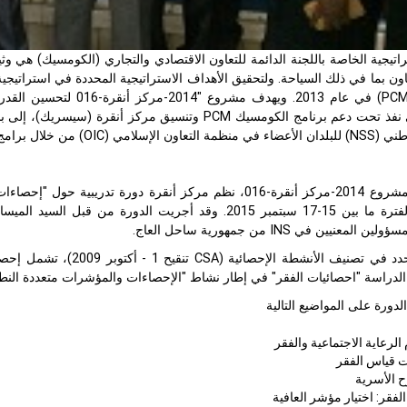
اون بما في ذلك السياحة. ولتحقيق الأهداف الاستراتيجية المحددة في استراتي
المشروع (PCM) في عام 13
الفقر" الذي نفذ تحت دعم برنامج الكومسيك PCM وتنسي
قدرات بما في ذلك دورات تدريبية على المدى القصير.
لمعنيين في INS من جمهورية ساحل العاج.
وكما هو محدد في تصنيف ا
الدراسة "احصائيات الفقر" في إطار نشاط "الإحصاءات والمؤشرات متعددة النطاق
دورة على المواضيع التالية
الرعاية الاجتماعية والفقر
 قياس الفقر
 الأسرية
لفقر: اختيار مؤشر العافية