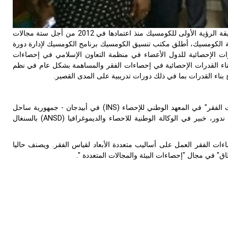
وثيقة الاستراتيجية الخاصة باللجنة الدائمة للتعاون الاقتصادي والتجاري (الكومسيك) هي وثيقة الرؤية الأولى للكومسيك منذ اعتمادها في 2012 من أجل ستة مجالات
جية الكومسيك، أطلق مكتب تنسيق الكومسيك برنامج الكومسيك لإدارة دورة
20. ويهدف مشروع "2014-مركز أنقرة-016 لتحسين القدرات الإحصائية للدول الأعضاء في منظمة التعاون الإسلامي في إحصاءات
ق مركز أنقرة (سيسريك)، إلى بناء القدرات الإحصائية في إحصاءات الفقر والمساهمة بشكل عام في نظم
وفي إطار مشروع 2014-مركز أنقرة-016، نظم مركز أنقرة دورة تدريبية حول "إحصاءات الفقر" في المعهد الوطني للإحصاء (INS) في أبيدجان - جمهورية ساحل
العاج في الفترة ما بين 15-17 سبتمبر 2015. وقد أجريت الدورة من قبل السيد الميسا ندور، خبير في الوكالة الوطنية للاحصاء والديموغرافيا (ANSD) بالسنغال
لأنشطة الإحصائية (CSA تنقيح 1 - أكتوبر 2009)، تشمل إحصاءات الفقر العمل على أساليب متعددة الأبعاد لقياس الفقر. ويصنف حاليا
" في مجال "إحصاءات البيئة والمجالات المتعددة ".