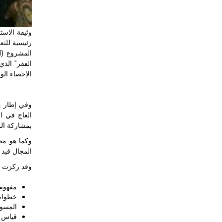
رئيسية للتع
الإحصاء الوطني (NSS) للبلدان الأعضاء في منظمة التعاون الإسلامي (OIC) من خلال برامج بناء ال
بمشاركة المسؤولين ا
المجال قيد 
وقد ركزت ال
مفهوم 
خطوات
المسوح
قياس ا