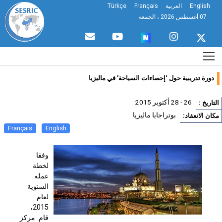
English
العربية
Français
Türkçe
07 أغسطس 2026 ، الجمعة
دورة تدريبية حول ‘إحصاءات السياحة’ في ماليزيا
26 - 28 أكتوبر 2015
تاريخ :
بوتراجايا ماليزيا
ان الانعقاد:
Français
English
وفقا
لخطة
عمله
السنوية
لعام
2015،
قام مركز