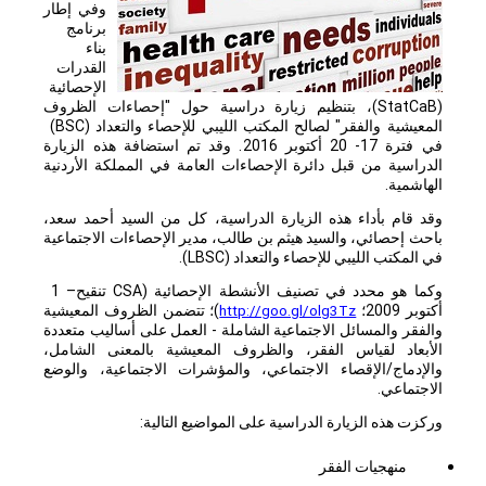
وفي إطار
برنامج
بناء
القدرات
الإحصائية
(
StatCaB
)، بتنظيم زيارة دراسية حول "إحصاءات الظروف
المعيشية والفقر" لصالح المكتب الليبي للإحصاء والتعداد (
BSC
)
في فترة 17- 20 أكتوبر 2016. وقد تم استضافة هذه الزيارة
الدراسية من قبل دائرة الإحصاءات العامة في المملكة الأردنية
الهاشمية.
وقد قام بأداء هذه الزيارة الدراسية، كل من السيد أحمد سعد،
باحث إحصائي، والسيد هيثم بن طالب، مدير الإحصاءات الاجتماعية
في المكتب الليبي للإحصاء والتعداد (
LBSC
).
وكما هو محدد في تصنيف الأنشطة الإحصائية (
CSA
تنقيح
1 –
أكتوبر 2009؛
http://goo.gl/olg3Tz
)؛ تتضمن الظروف المعيشية
والفقر والمسائل الاجتماعية الشاملة - العمل على أساليب متعددة
الأبعاد لقياس الفقر، والظروف المعيشية بالمعنى الشامل،
والإدماج/الإقصاء الاجتماعي، والمؤشرات الاجتماعية، والوضع
الاجتماعي.
وركزت هذه الزيارة الدراسية على المواضيع التالية:
منهجيات الفقر