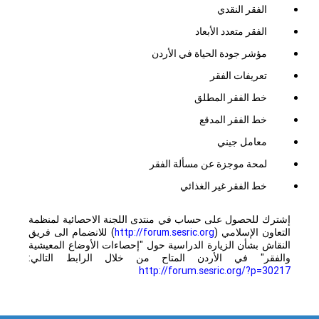
الفقر النقدي
الفقر متعدد الأبعاد
مؤشر جودة الحياة في الأردن
تعريفات الفقر
خط الفقر المطلق
خط الفقر المدقع
معامل جيني
لمحة موجزة عن مسألة الفقر
خط الفقر غير الغذائي
إشترك للحصول على حساب في منتدى اللجنة الاحصائية لمنظمة
التعاون الإسلامي (
http://forum.sesric.org
) للانضمام الى فريق
النقاش بشأن الزيارة الدراسية حول "إحصاءات الأوضاع المعيشية
والفقر" في الأردن المتاح من خلال الرابط التالي:
http://forum.sesric.org/?p=30217