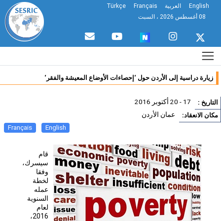
English
العربية
Français
Türkçe
08 أغسطس 2026 ، السبت
زيارة دراسية إلى الأردن حول ‘إحصاءات الأوضاع المعيشة والفقر‘
17 - 20 أكتوبر 2016
تاريخ :
عمان الأردن
ان الانعقاد:
Français
English
قام
سيسرك،
وفقا
لخطة
عمله
السنوية
لعام
2016،