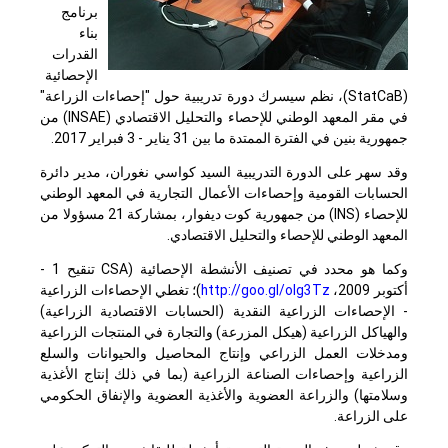
برنامج
بناء
القدرات
الإحصائية
(
StatCaB
)، نظم سيسرك دورة تدريبية حول "إحصاءات الزراعة"
في مقر المعهد الوطني للإحصاء والتحليل الاقتصادي (
INSAE
) من
جمهورية بنين في الفترة الممتدة ما بين 31 يناير - 3 فبراير 2017.
وقد سهر على الدورة التدريبية السيد كواسي نغوران، مدير دائرة
الحسابات القومية وإحصاءات الأعمال التجارية في المعهد الوطني
للإحصاء (
INS
) من جمهورية كوت ديفوار، بمشاركة 21 مسؤولا من
المعهد الوطني للإحصاء والتحليل الاقتصادي.
وكما هو محدد في تصنيف الأنشطة الإحصائية (
CSA
تنقيح 1 -
أكتوبر 2009،
http://goo.gl/olg3Tz
)؛ تغطي الإحصاءات الزراعية
- الإحصاءات الزراعية النقدية (الحسابات الاقتصادية الزراعية)
والهياكل الزراعية (هيكل المزرعة) والتجارة في المنتجات الزراعية
ومدخلات العمل الزراعي وإنتاج المحاصيل والحيوانات والسلع
الزراعية وإحصاءات الصناعة الزراعية (بما في ذلك إنتاج الأغذية
وسلامتها) والزراعة العضوية والأغذية العضوية والإنفاق الحكومي
على الزراعة.