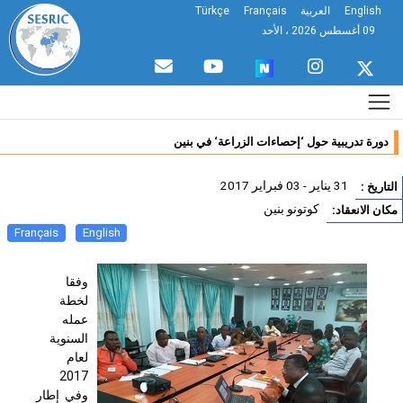
English
العربية
Français
Türkçe
09 أغسطس 2026 ، الأحد
دورة تدريبية حول ‘إحصاءات الزراعة‘ في بنين
31 يناير - 03 فبراير 2017
تاريخ :
كوتونو بنين
ان الانعقاد:
Français
English
وفقا
لخطة
عمله
السنوية
لعام
2017
وفي إطار