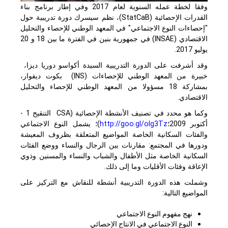
وفقا لخطة عمله السنوية لعام 2017 وفي إطار برنامج بناء
القدرات الإحصائية (StatCaB)، نظم سيسرك دورة تدريبية حول
"إحصاءات النوع الاجتماعي" في المعهد الوطني للإحصاء والتحليل
الاقتصادي (
INSAE
) في جمهورية بنين في الفترة ما بين 18 و 20
يوليو 2017.
وقد أشرفت على الدورة التدريبية السيدة أكواسو دوريا ديزا،
خبيرة من المعهد الوطني للإحصاءات (
INS
) بكوت ديفوار،
بمشاركة 18 مسؤولا من المعهد الوطني للإحصاء والتحليل
الاقتصادي.
وكما هو محدد في تصنيف الأنشطة الإحصائية (
CSA
التنقيح 1 -
أكتوبر 2009؛
http://goo.gl/olg3Tz
)؛ يشمل النوع الاجتماعي
والفئات السكانية الخاصة المواضيع المتعلقة بظروف المعيشة
ودورها في المجتمع: مقارنات بين الرجال والنساء ووضع الفئات
السكانية الخاصة مثل الأطفال والشباب والنساء والمسنين وذوي
الإعاقة وفئات الأقليات وما إلى ذلك.
وشملت هذه الدورة التدريبية أنشطة للنقاش مع التركيز على
المواضيع التالية:
نهج مفهوم النوع الاجتماعي
النوع الاجتماعي في الانتاج الإحصائي