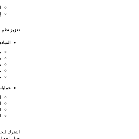
ا
إ
تعزيز نظم ا
المباد
م
م
م
م
م
عمليات
الم
الم
المرح
ا
اشترك للحص
حول ’إحصاء