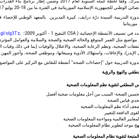
خطة عمله السنوية لعام 2017 وضمن إطار برنامج بناء القدرات الإحصائية (
ي الوطني للجمهورية الإسلامية الموريتانية في الفترة ما بين 18-20 يوليو 2017.
رة التدريبية السيدة درّة درايف، كبيرة المديرين بالمعهد الوطني للإحصاء
وريتانيا.
دد في تصنيف الأنشطة الإحصائية (
CSA
التنقيح
1
- أكتوبر 2009؛
;
.gl/olg3Tz
مواضيع مثل العمر المتوقع والحالة الصحية والصحة والسلامة والعوامل المؤثرة
لنفقات الصحية، ونظم الرعاية الصحية، والاعتلال والوفيات (بما في ذلك وفيا
الإيدز)، والإعاقات، واستهلاك الأدوية ومبيعاتها، وموظفي الصحة، وأجور المهن
رة التدريبية حول "إحصاءات الصحة" أنشطة للنقاش مع التركيز على المواضيع ال
طقي والنهج والرؤية
س المطقي
لتقوية نظم المعلومات الصحية
حسين الصحة- السبب من أجل معلومات صحية أفضل
حدي قياس الصحة
عف أداء نظم المعلومات الصحية
لقوى الدافعة للتغيير
لمعايير العالمية ومواءمة المعلومات الصحية
هج موحد لتطوير نظام المعلومات الصحية
المتبعة لتقوية نظام المعلومات الصحية