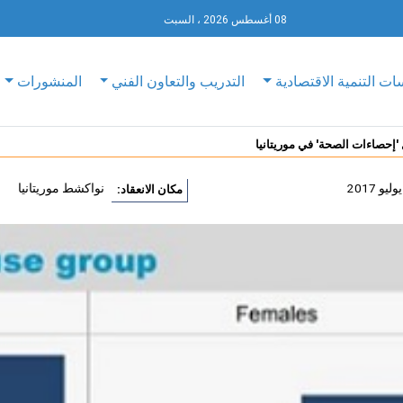
08 أغسطس 2026 ، السبت
ات التنمية الاقتصادية
التدريب والتعاون الفني
المنشورات
 'إحصاءات الصحة' في موريتانيا
نواكشط موريتانيا
مكان الانعقاد: