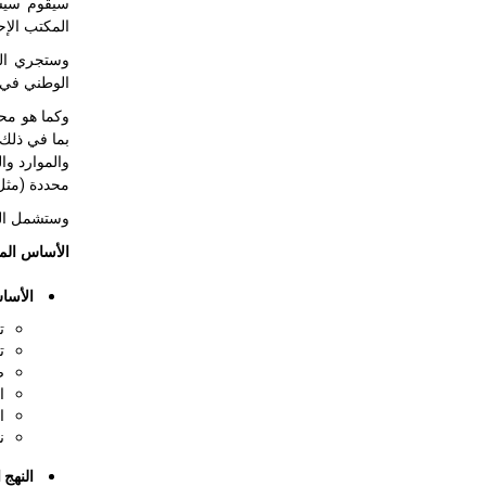
سيقوم سيسرك، وفقاً ل
المكتب الإحصائ
وستجري الدو
الوطني في م
وكما هو مح
بما في ذلك 
والموارد وا
محددة (مثل 
وستشمل الدو
الأساس المن
الأسا
ت
ت
ض
ا
ا
ن
النهج 