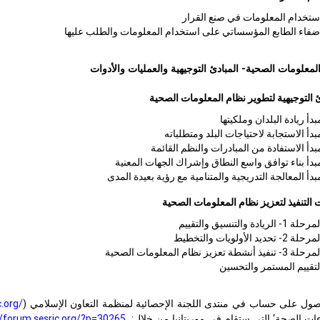
ستخدام المعلومات في صنع القرار
ضفاء الطابع المؤسساتي على استخدام المعلومات والطلب عليها
لمعلومات الصحية- المبادئ التوجيهية والعمليات والأدوات
ئ التوجيهية لتطوير نظام المعلومات الصحية
بدأ ريادة البلدان وملكيتها
بدأ الاستجابة لاحتياجات البلد ومتطلباته
بدأ الاستفادة من المبادرات والنظم القائمة
بدأ بناء توافق واسع النطاق وإشراك الجهات المعنية
بدأ المعالجة التدريجية والمتنامية مع رؤية بعيدة المدى
 التنفيذ لتعزيز نظام المعلومات الصحية
رحلة 1- الريادة والتنسيق والتقييم
رحلة 2- تحديد الأولويات والتخطيط
لة 3- تنفيذ أنشطة تعزيز نظام المعلومات الصحية
لتقييم المستمر والتحسين
ول على حساب في منتدى اللجنة الإحصائية لمنظمة التعاون الإسلامي (
c.org/
ات الصحة‘ التي ستقام في موريتانيا من خلال:
//forum.sesric.org/?p=30265