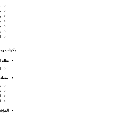
ع
ت
و
م
ض
ت
ا
مكونات ومع
نظام ا
ا
مصادر
ت
س
ا
ا
المؤش