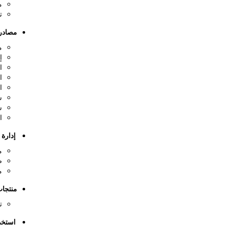
م
ت
مصادر 
م
إ
ا
ا
ا
س
س
ا
إدارة ا
م
ض
م
منتجات
ت
استخد