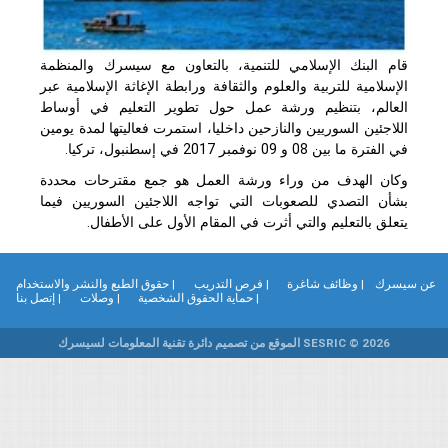
قام البنك الإسلامي للتنمية، بالتعاون مع سيسرك والمنظمة
الإسلامية للتربية والعلوم والثقافة ورابطة الإغاثة الإسلامية عبر
العالم، بتنظيم ورشة عمل حول تطوير التعليم في أوساط
اللاجئين السوريين والنازحين داخليا، استمرت فعاليتها لمدة يومين
في الفترة ما بين 08 و 09 نوفمبر 2017 في إسطنبول، تركيا.
وكان الهدف من وراء ورشة العمل هو جمع مقترحات محددة
بشأن التصدي للصعوبات التي تواجه اللاجئين السوريين فيما
يتعلق بالتعليم والتي أثرت في المقام الأول على الأطفال.
ن سيسرك
| وظائف شاغرة
| فرص التدريب
| حقوق الطبع والنشر والاستخدام
| حماية الحقوق الشخصية
| وصلات
| إتصل بنا
SESRIC © 2026 الموقع من تصميم دائرة تقنية المعلومات لسيسرك