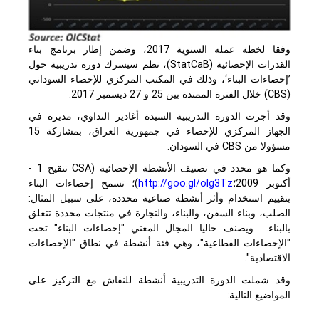
وفقا لخطة عمله السنوية 2017، وضمن إطار برنامج بناء
القدرات الإحصائية (StatCaB)، نظم سيسرك دورة تدريبية حول
’إحصاءات البناء‘، وذلك في المكتب المركزي للإحصاء السوداني
(
CBS
) خلال الفترة الممتدة بين 25 و 27 ديسمبر 2017.
وقد أجرت الدورة التدريبية السيدة أغادير النداوي، مديرة في
الجهاز المركزي للإحصاء في جمهورية العراق، بمشاركة 15
مسؤولا من
CBS
في السودان.
وكما هو محدد في تصنيف الأنشطة الإحصائية (
CSA
تنقيح 1 -
أكتوبر 2009؛
http://goo.gl/olg3Tz
)؛ تسمح إحصاءات البناء
بتقييم استخدام وأثر أنشطة صناعية محددة، على سبيل المثال:
الصلب، وبناء السفن، والبناء، والتجارة في منتجات محددة تتعلق
بالبناء. ويصنف حاليا المجال المعني "إحصاءات البناء" تحت
"الإحصاءات القطاعية"، وهي فئة أنشطة في نطاق "الإحصاءات
الاقتصادية".
وقد شملت الدورة التدريبية أنشطة للنقاش مع التركيز على
المواضيع التالية: