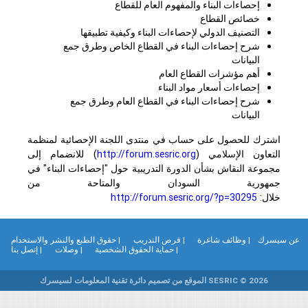
إحصاءات البناء والمفهوم العام للقطاع
خصائص القطاع
التصنيف الدولي لإحصاءات البناء وكيفية تطبيقها
شرح إحصاءات البناء في القطاع الخاص وطرق جمع
البيانات
أهم مؤشرات القطاع العام
إحصاءات أسعار مواد البناء
شرح إحصاءات البناء في القطاع العام وطرق جمع
البيانات
اشترك للحصول على حساب في منتدى اللجنة الإحصائية لمنظمة
التعاون الإسلامي (
http://forum.sesric.org
)
للانضمام إلى
مجموعة النقاش بشأن الدورة التدريبية حول "إحصاءات البناء" في
جمهورية السودان والمتاحة من
خلال:
http://forum.sesric.org/?p=30295
ن سيسرك
| وظائف شاغرة
| فرص التدريب
| حقوق الطبع والنشر والاستخدام
| حماية الحقوق الشخصية
| وصلات
| إتصل بنا
SESRIC © 2026 الموقع من تصميم دائرة تقنية المعلومات لسيسرك