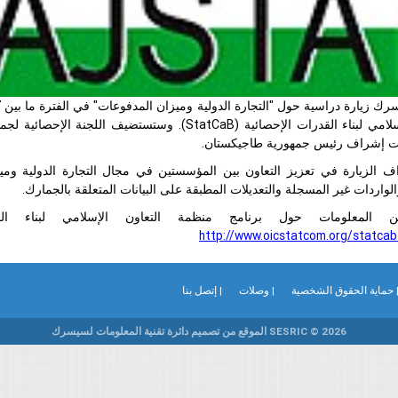
سلامي لبناء القدرات الإحصائية (
StatCaB
). وستستضيف اللجنة الإحصائية لجمهو
ت إشراف رئيس جمهورية طاجيكستان.
اف الزيارة في تعزيز التعاون بين المؤسستين في مجال التجارة الدولية وم
لواردات غير المسجلة والتعديلات المطبقة على البيانات المتعلقة بالجمارك.
ن المعلومات حول برنامج منظمة التعاون الإسلامي لبناء الق
http://www.oicstatcom.org/statcab
 حماية الحقوق الشخصية
| وصلات
| إتصل بنا
SESRIC © 2026 الموقع من تصميم دائرة تقنية المعلومات لسيسرك