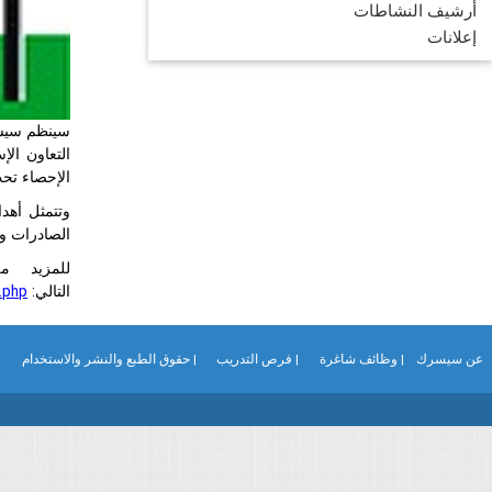
أرشيف النشاطات
إعلانات
التعاون الإ
الإحصاء تح
وتتمثل أهد
الصادرات وا
للمزيد م
التالي:
.php
عن سيسرك
| وظائف شاغرة
| فرص التدريب
| حقوق الطبع والنشر والاستخدام
|