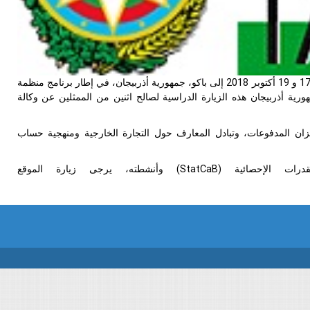
سينظم سيسرك زيارة دراسية حول "التجارة الدولية وميزان المدفوعات" في الفترة ما بين 17 و 19 أكتوبر 2018 إلى باكو، جمهورية أذربيجان، في إطار برنامج منظمة
رية أذربيجان هذه الزيارة الدراسية لصالح اثنين من الممثلين عن وكالة
يزان المدفوعات، وتبادل المعارف حول التجارة الخارجية ومنهجية حساب
درات الإحصائية (
StatCaB
) وأنشطته، يرجى زيارة الموقع