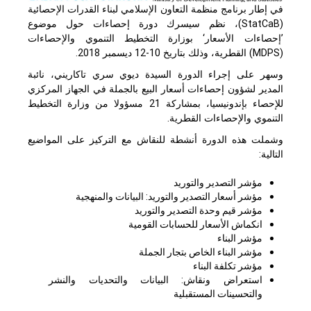
في إطار برنامج منظمة التعاون الإسلامي لبناء القدرات الإحصائية
(
StatCaB
)، نظم سيسرك دورة إحصاءات حول موضوع
’إحصاءات الأسعار‘ بوزارة التخطيط التنموي والإحصاءات
(
MDPS
) القطرية، وذلك بتاريخ 10-12 ديسمبر 2018.
وسهر على إجراء الدورة السيدة ديوي سري تاكاريني، نائبة
المدير لشؤون إحصاءات أسعار البيع بالجملة في الجهاز المركزي
للإحصاء بإندونيسيا، بمشاركة 21 مسؤولا من وزارة التخطيط
التنموي والإحصاءات القطرية.
وشملت هذه الدورة أنشطة للنقاش مع التركيز على المواضيع
التالية:
مؤشر التصدير والتوريد
مؤشر أسعار التصدير والتوريد: البيانات والمنهجية
مؤشر قيم وحدة التصدير والتوريد
انكماش الأسعار للحسابات القومية
مؤشر البناء
مؤشر البناء الخاص بتجار الجملة
مؤشر تكلفة البناء
استعراض ونقاش: البيانات والتحديات والنشر
والتحسينات المستقبلية