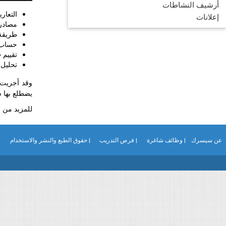
أرشيف النشاطات
التعار
إعلانات
مصادر 
طريقة 
حساب 
تقييم ج
تحليل 
وقد أجريت ا
يضطلع بها س
للمزيد من ا
عن سيسرك
| وظائف شاغرة
| فرص التدريب
| حقوق الطبع والنشر والاستخدام
|