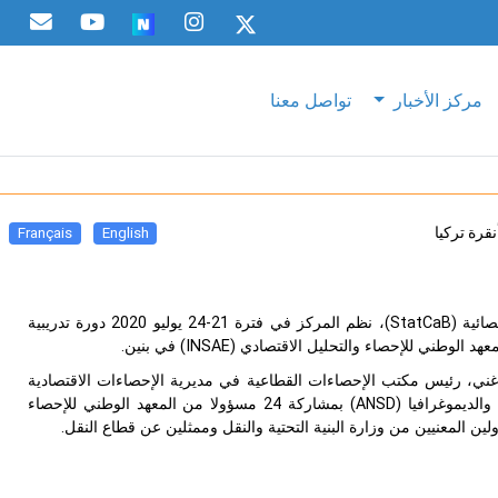
مركز الأخبار
تواصل معنا
قرة تركيا
Français
English
في إطار برنامج سيسرك لبناء القدرات الإحصائية (StatCaB)، نظم المركز في فترة 21-24 يوليو 2020 دورة تدريبية
ني للإحصاء والتحليل الاقتصادي (INSAE) في بنين.
غني، رئيس مكتب الإحصاءات القطاعية في مديرية الإحصاءات الاقتصادية
والديموغرافيا (
ANSD
) بمشاركة 24 مسؤولا من المعهد الوطني للإحصاء
ين المعنيين من وزارة البنية التحتية والنقل وممثلين عن قطاع النقل.