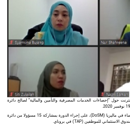
ظم سيسرك دورة تدريبية عبر الإنترنت حول "إحصاءات الخدمات المصرفية والتأمين والمالية" لصالح دائرة
وسهر السيد مهد يزيد قاسم، نائب أول لمدير قسم إحصاءات الحسابات القومية بإدارة الإحصاء في ماليزيا (DoSM)، على إجراء الدورة بمشاركة 15 مسؤولا من دائرة