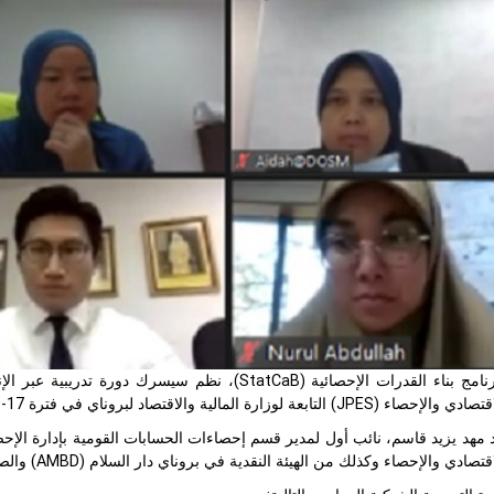
في إطار برنامج بناء القدرات الإحصائية (StatCaB)، ن
قتصادي والإحصاء (
JPES
) التابعة لوزارة المالية والاقتصاد لبروناي في فترة 17-19 نوفمبر 2020.
الإحصاء وكذلك من الهيئة النقدية في بروناي دار السلام (AMBD) والصندوق الاستئماني للموظفين (TAP) في بروناي.