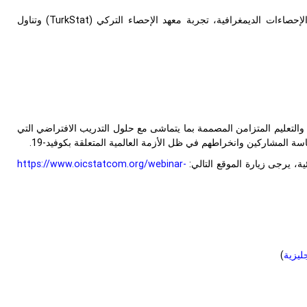
وقد قدم السيد محمد دوغو كاراكايا، خبير في فريق إحصاءات السكان والهجرة، إدارة الإحصاءات الديمغرافية، تجربة معهد الإحصاء التركي (TurkStat) وتناول
 والتعليم المتزامن المصممة بما يتماشى مع حلول التدريب الافتراضي التي
 المشاركين وانخراطهم في ظل الأزمة العالمية المتعلقة بكوفيد-19.
، يرجى زيارة الموقع التالي:
https://www.oicstatcom.org/webinar-
جليزية
)