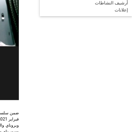
أرشيف النشاطات
إعلانات
فبراير 2021 بالتعاون مع معهد الإحصاء التركي (
وبروناي وال
وسورينام وأ