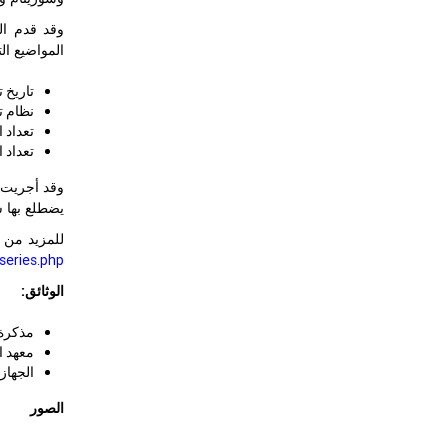
المواضيع ال
تاريخ 
نظام ت
تعداد ا
تعداد السكان و
وقد أجريت ه
يضطلع بها س
للمزيد من 
series.php
الوثائق:
مذكرة 
معهد ا
الجهاز
الصور