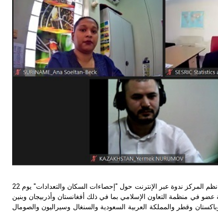
ضمن سلسلة الندوات الشبكية التي أطلقها سيسرك مؤخرا حول تبادل الخبرات الإحصائية، نظم المركز ندوة عبر الإنترنت حول "إحصاءات السكان والتعدادات" يوم 22
ر 26 مشاركا من 20 دولة عضو في منظمة التعاون الإسلامي بما في ذلك أفغانستان وأذربيجان وبنين
وباكستان وقطر والمملكة العربية السعودية والسنغال وسيراليون والصومال