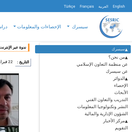
English
العربية
Français
Türkçe
سيسرك
الإحصاءات والمعلومات
دراس
ندوة عبر الإنترن
سيسرك
من نحن؟
22 فبراير 2021
التاريخ :
عن منظمة التعاون الإسلامي
عن سيسرك
الدوائر
الإحصاء
الأبحاث
التدريب والتعاون الفني
النشر وتكنولوجيا المعلومات
الشؤون الإدارية والمالية
مركز الأخبار
التقويم