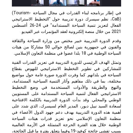
في إطار برنامجه لبناء القدرات في مجال السياحة
(Tourism-
CaB)
، نظم سيسرك دورة تدريبية حول "التخطيط الاستراتيجي
الفعال لتعزيز تنمية السياحة المستدامة" في 24-26 أغسطس
2021 من خلال منصة إلكترونية لعقد المؤتمرات عبر الفيديو.
وقدم الدورة التدريبية خبير مختص من وزارة السياحة والثقافة
والفنون في جمهورية بنين لصالح حوالي 50 مشاركا من هيئات
السياحة الوطنية في 18 بلدا عضوا في منظمة التعاون الإسلامي.
وتمثل الهدف الرئيسي للدورة التدريبية في تعزيز القدرات الفنية
للمشاركين في تطوير التخطيط الاستراتيجي للنهوض بقطاع
السياحة في بلدانهم. كما وفرت الدورة صورة عامة حول مواضيع
مختلفة، بما في ذلك مفاهيم وآثار التنمية السياحية المستدامة،
والنهج والطريقة والأدوات المستخدمة في وضع التخطيط
الاستراتيجي الفعال لتنمية السياحة المستدامة على المستويين
الوطني والمحلي. وقد بدأت الدورة التدريبية بالكلمة الافتتاحية
لسعادة السيد نبيل دبور، المدير العام لسيسرك، الذي شدد على
أهمية هذه الدورة التدريبية بهدف دعم جهود الدول الأعضاء في
منظمة التعاون الإسلامي نحو تعزيز قدرات هيئات السياحة
الوطنية خلال هذه الفترة الحرجة المتمثلة في الأزمة العالمية
بسبب تفشي جائحة كوفيد-19.وفيما يتعلق بفترة ما قبل الجائحة،