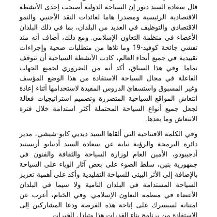
قال سعادة السيد دبور إن السياحة الدولية أصبحت إحدى الأنشطة
الاقتصادية الرئيسية ومصدرا هاما لعائدات النقد الأجنبي والنمو
الاقتصادي والتوظيف في العديد من البلدان، بما في ذلك البلدان
الأعضاء في منظمة التعاون الإسلامي. ومع ذلك، أضاف أنه منذ
تفشي جائحة كوفيد-19 وما تلاها من متطلبات صحية وإجراءات
تقييدية في جميع أنحاء العالم، كادت الأنشطة السياحية أن تتوقف
تماما. وفي هذا السياق، أكد أنه من الضروري لجميع الجهات
الفاعلة في مجال السياحة الاستفادة من هذا الوضع المؤسف
وغير المسبوق واستسقائ الدروس المفيدة لاستخدامها أثناء إعادة
انتعاش المواقع السياحية المتضررة وتصميم استراتيجيات فعالة
لجعل جميع أنواع السياحة المحتملة أكثر استدامة خلال فترة
الانتعاش وما بعدها.
وفي الكلمة الافتتاحية التي ألقاها السيد ديديي كابو-شيشي، مدير
دائرة البرمجة والرؤية نيابة عن سعادة السيد أديبايو أريستيد
أدجيبودو، الأمين العام لوزارة السياحة والثقافة والفنون في
جمهورية بنين، سلط الضوء على بعض آثار الوباء على السياحة
بالإضافة إلى الأثر البيئي للسياحة التقليدية وأكد على أهمية تعزيز
السياحة المستدامة في البلدان النامية ولا سيما في البلدان
الأعضاء في منظمة التعاون الإسلامي. وفي الختام، أعرب عن
امتنانه لسيسرك على إتاحة هذه الفرصة ودعا المشاركين إلى
الاستفادة من برنامج بناء القدرات هذا وتبادل الخبرات.