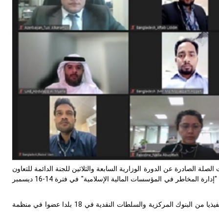
الصلة الصادرة عن الدورة الوزارية السابعة والثلاثين للجنة الدائمة للتعاون
الاقتصادي والتجاري لمنظمة التعاون الإسلامي (الكومسيك)، نظم المركز دورة تدريبية حول "إدارة المخاطر في المؤسسات المالية الإسلامية" في فترة 14-16 ديسمبر
وسهر على تقديم الدورة التدريبية خبير مختص من بنك إندونيسيا لصالح 59 خبيرا ومديرا تنفيذيا من البنوك المركزية والسلطات النقدية في 18 بلدا عضوا في منظمة