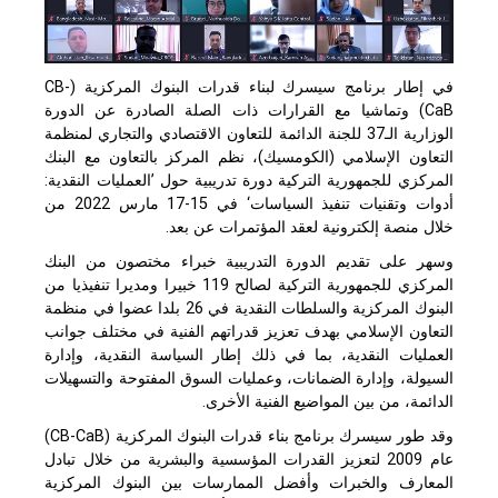
في إطار برنامج سيسرك لبناء قدرات البنوك المركزية (
CB-
CaB
) وتماشيا مع القرارات ذات الصلة الصادرة عن الدورة
الوزارية الـ37 للجنة الدائمة للتعاون الاقتصادي والتجاري لمنظمة
التعاون الإسلامي (الكومسيك)، نظم المركز بالتعاون مع البنك
المركزي للجمهورية التركية دورة تدريبية حول ’العمليات النقدية:
أدوات وتقنيات تنفيذ السياسات‘ في 15-17 مارس 2022 من
خلال منصة إلكترونية لعقد المؤتمرات عن بعد.
وسهر على تقديم الدورة التدريبية خبراء مختصون من البنك
المركزي للجمهورية التركية لصالح 119 خبيرا ومديرا تنفيذيا من
البنوك المركزية والسلطات النقدية في 26 بلدا عضوا في منظمة
التعاون الإسلامي بهدف تعزيز قدراتهم الفنية في مختلف جوانب
العمليات النقدية، بما في ذلك إطار السياسة النقدية، وإدارة
السيولة، وإدارة الضمانات، وعمليات السوق المفتوحة والتسهيلات
الدائمة، من بين المواضيع الفنية الأخرى.
وقد طور سيسرك برنامج بناء قدرات البنوك المركزية (
CB-CaB
)
عام 2009 لتعزيز القدرات المؤسسية والبشرية من خلال تبادل
المعارف والخبرات وأفضل الممارسات بين البنوك المركزية