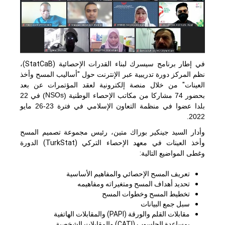
في إطار برنامج سيسرك لبناء القدرات الإحصائية
(StatCaB)
،
نظم المركز دورة تدريبية عبر الإنترنت حول "أساليب المسح وأخذ
العينات"
من خلال منصة إلكترونية لعقد المؤتمرات عن بعد
NSOs
بحضور 74 مشاركا من مكاتب الإحصاء الوطنية (
) في 22
بلدا عضوا في منظمة التعاون الإسلامي في فترة 23-26 مايو
2022.
وأدار السيد جينكير بوراك متين، رئيس مجموعة تصميم المسح
وأخذ العينات في معهد الإحصاء التركي (
TurkStat
) الدورة
وغطى المواضيع التالية:
تعريف المسح الإحصائي والمفاهيم الأساسية
تحديد أهداف المسح ومتغيراته ومفاهيمه
تخطيط المسح وخطوات المسح
سبل جمع البيانات
مقابلات القلم والورقة (
PAPI
) والمقابلات الهاتفية
بمساعدة الحاسوب (
CATI
) والمقابلات الشخصية