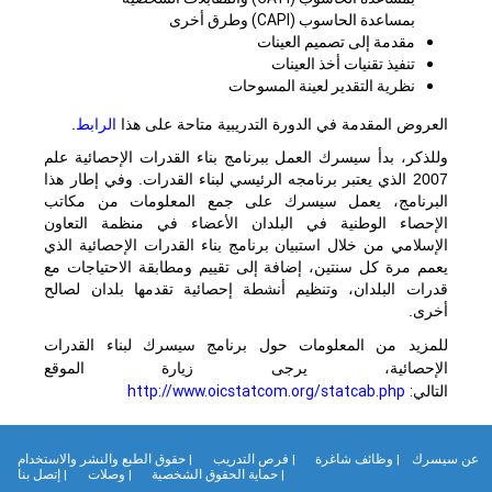
بمساعدة الحاسوب (
CAPI
) وطرق أخرى
مقدمة إلى تصميم العينات
تنفيذ تقنيات أخذ العينات
نظرية التقدير لعينة المسوحات
العروض المقدمة في الدورة التدريبية متاحة على هذا
الرابط
.
وللذكر، بدأ سيسرك العمل ببرنامج بناء القدرات الإحصائية علم
2007 الذي يعتبر برنامجه الرئيسي لبناء القدرات. وفي إطار هذا
البرنامج، يعمل سيسرك على جمع المعلومات من مكاتب
الإحصاء الوطنية في البلدان الأعضاء في منظمة التعاون
الإسلامي من خلال استبيان برنامج بناء القدرات الإحصائية الذي
يعمم مرة كل سنتين، إضافة إلى تقييم ومطابقة الاحتياجات مع
قدرات البلدان، وتنظيم أنشطة إحصائية تقدمها بلدان لصالح
أخرى.
للمزيد من المعلومات حول برنامج سيسرك لبناء القدرات
الإحصائية، يرجى زيارة الموقع
التالي:
http://www.oicstatcom.org/statcab.php
ن سيسرك
| وظائف شاغرة
| فرص التدريب
| حقوق الطبع والنشر والاستخدام
| حماية الحقوق الشخصية
| وصلات
| إتصل بنا