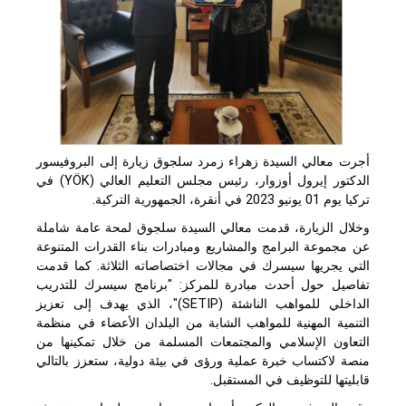
أجرت معالي السيدة زهراء زمرد سلجوق زيارة إلى البروفيسور
الدكتور إيرول أوزوار، رئيس مجلس التعليم العالي (YÖK) في
تركيا يوم 01 يونيو 2023 في أنقرة، الجمهورية التركية.
وخلال الزيارة، قدمت معالي السيدة سلجوق لمحة عامة شاملة
عن مجموعة البرامج والمشاريع ومبادرات بناء القدرات المتنوعة
التي يجريها سيسرك في مجالات اختصاصاته الثلاثة. كما قدمت
تفاصيل حول أحدث مبادرة للمركز: "برنامج سيسرك للتدريب
الداخلي للمواهب الناشئة (SETIP)"، الذي يهدف إلى تعزيز
التنمية المهنية للمواهب الشابة من البلدان الأعضاء في منظمة
التعاون الإسلامي والمجتمعات المسلمة من خلال تمكينها من
منصة لاكتساب خبرة عملية ورؤى في بيئة دولية، ستعزز بالتالي
قابليتها للتوظيف في المستقبل.