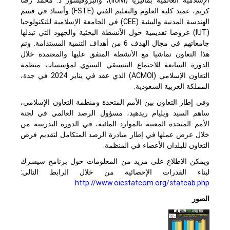
الإسلامية العالمية بماليزيا (
IIUM
)، والبروفيسور د. محمد رضا
كريم، عميد كلية العلوم والتعليم الفني (
FSTE
) وأستاذ في قسم
الهندسة المدنية والبيئية (
CEE
) في الجامعة الإسلامية للتكنولوجيا
(
IUT
) عروضا تقديمية حول الأنشطة البحثية والجهود التي تبذلها
جامعاتهم في مجال الهدف 6 من أهداف التنمية المستدامة. وتم
هذا التعاون تماشيا مع الأنشطة المتفق عليها والمعتمدة خلال
الدورة السابعة للاجتماع التنسيقي السنوي لمؤسسات منظمة
التعاون الإسلامي (
ACMOI
) الذي عقد في يناير 2024 في جدة،
المملكة العربية السعودية.
وفي إطار التعاون بين الأمم المتحدة ومنظمة التعاون الإسلامي،
ساهم السيد ويليام ريدهيد، مسؤول الرصد العالمي في لجنة
الأمم المتحدة المعنية بالموارد المائية، في الدورة التدريبية من
خلال عرض عملها في إطار مبادرة الرصد المتكامل لتقديم فرص
التعاون للبلدان الأعضاء في المنظمة.
ويمكن الاطلاع على مزيد من المعلومات حول برنامج سيسرك
لبناء القدرات الإحصائية من خلال الرابط التالي:
http://www.oicstatcom.org/statcab.php
الصور