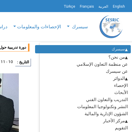
English
العربية
Français
Türkçe
سيسرك
الإحصاءات والمعلومات
دراس
دورة تدريبية حول
سيسرك
من نحن؟
10 - 11 يونيو 2024
التاريخ :
عن منظمة التعاون الإسلامي
عن سيسرك
الدوائر
الإحصاء
الأبحاث
التدريب والتعاون الفني
النشر وتكنولوجيا المعلومات
الشؤون الإدارية والمالية
مركز الأخبار
التقويم