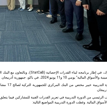
في إطار برنامجه لبناء القدرات الإحصائية (
StatCaB
)، وبالتعاون مع البنك 
اق المالية" يومي 10 و11 يونيو 2024، في باكو، جمهورية أذربيجان.
ريبية خبير مختص من البنك المركزي للجمهورية التركية لصالح 17 مشاركا من اللجنة الإحصائية الحكومية (
ربيجان.
 الرئيسي من الدورة التدريبية في تعزيز القدرات الفنية للمشاركين فيما يتعل
الأسواق المالية. وغطت الدورة التدريبية المواضيع التالية: