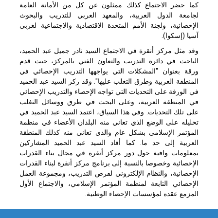
كما حضر الاجتماع كذلك ممثلون عن كل من الأمانة العامة
لجامعة الدول العربية، والمعهد العربي للتدريب والبحوث
الإحصائية، ولجنة الأمم المتحدة الاقتصادية والاجتماعية لغربي
آسيا (إسكوا).
وقد مثل مركز أنقرة في الاجتماع السيد نادر جميل عبد الحميد،
الباحث في دائرة التدريب والتعاون الفني بالمركز، حيث قدم
ورقة بعنوان "المشكلات التي يواجهها التدريب الإحصائي في
المنطقة العربية وطرق التغلب عليها". وقد ركز السيد عبد الحميد
في الورقة على التحديات التي تواجه الإحصاء والتدريب الإحصائي
في المنطقة العربية، وعلى البحث في طرق ووسائل التغلب
على تلك التحديات. وفي هذا السياق، اعتمد السيد عبد الحميد في
تحليله على الوضع الذي تعاني منه البلدان الأعضاء في منظمة
المؤتمر الإسلامي بشكل عام والذي
تعاني منه كذلك المنطقة
العربية إلى حد ما. كما أفاد السيد عبد الحميد المشاركين
بمعلومات وافية حول دور مركز أنقرة في مجال بناء القدرات
الإحصائية وخصوصا بالنسبة إلى برنامج مركز أنقرة لبناء القدرات
الإحصائية، والنظام الإلكتروني لفرص التدريب، ومجموعة العمل
الإحصائي التابعة لمنظمة المؤتمر الإسلامي، والاجتماع الأول
المزمع عقده لمؤسسات الإحصاء الوطنية.