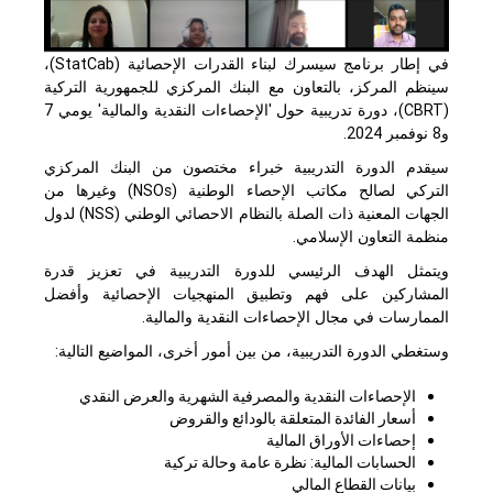
في إطار برنامج سيسرك لبناء القدرات الإحصائية (
StatCab
)،
سينظم المركز، بالتعاون مع البنك المركزي للجمهورية التركية
(
CBRT
)، دورة تدريبية حول 'الإحصاءات النقدية والمالية' يومي 7
و8 نوفمبر 2024
.
سيقدم الدورة التدريبية خبراء مختصون من البنك المركزي
التركي لصالح مكاتب الإحصاء الوطنية (
NSOs
) وغيرها من
الجهات المعنية ذات الصلة بالنظام الاحصائي الوطني (
NSS
) لدول
منظمة التعاون الإسلامي.
ويتمثل الهدف الرئيسي للدورة التدريبية في تعزيز قدرة
المشاركين على فهم وتطبيق المنهجيات الإحصائية وأفضل
الممارسات في مجال الإحصاءات النقدية والمالية.
وستغطي الدورة التدريبية، من بين أمور أخرى، المواضيع التالية:
الإحصاءات النقدية والمصرفية الشهرية والعرض النقدي
أسعار الفائدة المتعلقة بالودائع والقروض
إحصاءات الأوراق المالية
الحسابات المالية: نظرة عامة وحالة تركية
بيانات القطاع المالي