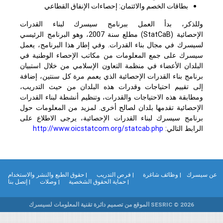
بطاقات الخصم والائتمان: إحصاءات الإنفاق القطاعي
وللذكر، بدأ العمل ببرنامج سيسرك لبناء القدرات
الإحصائية
(StatCaB)
مطلع سنة 2007، وهو البرنامج الرئيسي
لسيسرك في مجال بناء القدرات. وفي إطار هذا البرنامج، يعمل
سيسرك على جمع المعلومات من مكاتب الإحصاء الوطنية في
البلدان الأعضاء في منظمة التعاون الإسلامي من خلال استبيان
برنامج بناء القدرات الإحصائية الذي يعمم مرة كل سنتين، إضافة
إلى تقييم احتياجات وقدرات هذه البلدان من حيث التدريب،
ومطابقة هذه الاحتياجات والقدرات، وتنظيم أنشطة لبناء القدرات
الإحصائية تقدمها بلدان لصالح أخرى. لمزيد من المعلومات حول
برنامج سيسرك لبناء القدرات الإحصائية، يرجى الاطلاع على
الرابط التالي:
http://www.oicstatcom.org/statcab.php
ن سيسرك
| وظائف شاغرة
| فرص التدريب
| حقوق الطبع والنشر والاستخدام
| حماية الحقوق الشخصية
| وصلات
| إتصل بنا
SESRIC © 2026 الموقع من تصميم دائرة تقنية المعلومات لسيسرك