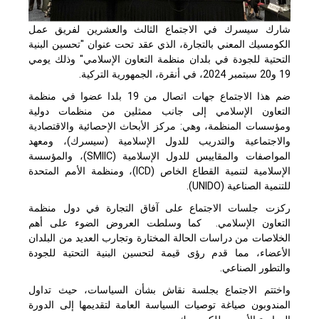
شارك سيسرك في الاجتماع الثالث والعشرين لفريق عمل
الكومسيك المعني بالتجارة، الذي عقد تحت عنوان "تحسين البنية
التحتية للجودة في بلدان منظمة التعاون الإسلامي" وذلك يومي
19 و20 سبتمبر 2024، في أنقرة، الجمهورية التركية.
ضم هذا الاجتماع جهات اتصال من 19 بلدا عضوا في منظمة
التعاون الإسلامي إلى جانب ممثلين من منظمات دولية
ومؤسسات المنظمة، وهي: مركز الأبحاث الإحصائية والاقتصادية
والاجتماعية والتدريب للدول الإسلامية (سيسرك)، ومعهد
المواصفات والمقاييس للدول الإسلامية (
SMIIC
)، والمؤسسة
الإسلامية لتنمية القطاع الخاص (
ICD
)، ومنظمة الأمم المتحدة
للتنمية الصناعية (
UNIDO
).
ركزت جلسات الاجتماع على آفاق التجارة في دول منظمة
التعاون الإسلامي. كما وسلطت العروض الضوء على أهم
الخلاصات من دراسات الحالة المختارة وتجارب العديد من البلدان
الأعضاء، مما قدم رؤى قيمة لتحسين البنية التحتية للجودة
والتطور الصناعي.
واختتم الاجتماع بجلسة نقاش بشأن السياسات، حيث تداول
المندوبون صياغة توصيات السياسة العامة لتقديمها إلى الدورة