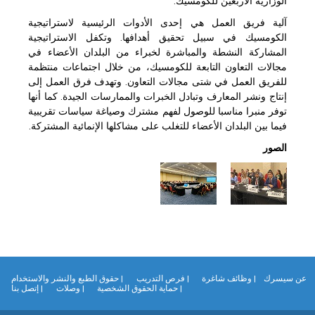
الوزارية الأربعين للكومسيك.
آلية فريق العمل هي إحدى الأدوات الرئيسية لاستراتيجية
الكومسيك في سبيل تحقيق أهدافها. وتكفل الاستراتيجية
المشاركة النشطة والمباشرة لخبراء من البلدان الأعضاء في
مجالات التعاون التابعة للكومسيك، من خلال اجتماعات منتظمة
للفريق العمل في شتى مجالات التعاون. وتهدف فرق العمل إلى
إنتاج ونشر المعارف وتبادل الخبرات والممارسات الجيدة. كما أنها
توفر منبرا مناسبا للوصول لفهم مشترك وصياغة سياسات تقريبية
فيما بين البلدان الأعضاء للتغلب على مشاكلها الإنمائية المشتركة.
الصور
ن سيسرك
| وظائف شاغرة
| فرص التدريب
| حقوق الطبع والنشر والاستخدام
| حماية الحقوق الشخصية
| وصلات
| إتصل بنا