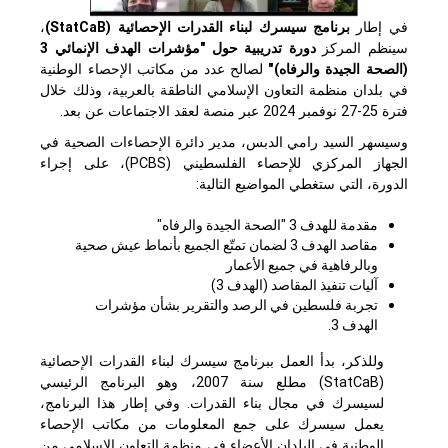
في إطار
برنامج سيسرك لبناء القدرات الإحصائية (StatCaB)
،
سينظم المركز
دورة تدريبية حول "مؤشرات الهدف الإنمائي 3
(الصحة الجيدة والرفاه)"
لصالح عدد من مكاتب الإحصاء الوطنية
في بلدان منظمة التعاون الإسلامي الناطقة بالعربية، وذلك خلال
فترة 25-27 نوفمبر 2024 عبر منصة لعقد الاجتماعات عن بعد.
وسيسهر السيد رامي الدبس، مدير دائرة الإحصاءات الصحية في
الجهاز المركزي للإحصاء الفلسطيني (PCBS)، على إجراء
الدورة، التي ستغطي المواضيع التالية:
مقدمة للهدف 3 "الصحة الجيدة والرفاه"
مقاصد الهدف 3 لضمان تمتّع الجميع بأنماط عيش صحية
وبالرفاهية في جميع الأعمار
آليات تنفيذ المقاصد (الهدف 3)
تجربة فلسطين في الرصد والتقرير بشأن مؤشرات
الهدف 3.
وللذكر، بدأ العمل ببرنامج سيسرك لبناء القدرات الإحصائية
(StatCaB) مطلع سنة 2007، وهو البرنامج الرئيسي
لسيسرك في مجال بناء القدرات. وفي إطار هذا البرنامج،
يعمل سيسرك على جمع المعلومات من مكاتب الإحصاء
الوطنية في البلدان الأعضاء في منظمة التعاون الإسلامي من