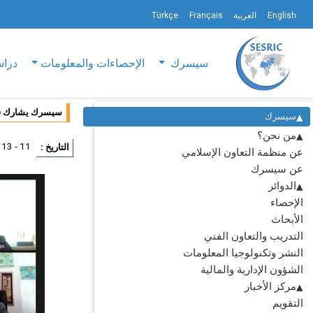
English
العربية
Français
Türkçe
سيسرك
الإحصاءات والمعلومات
دراس
سيسرك يشارك في 
سيسرك
من نحن؟
11 - 13 فبراير 2025
التاريخ :
عن منظمة التعاون الإسلامي
عن سيسرك
الدوائر
الإحصاء
الأبحاث
التدريب والتعاون الفني
النشر وتكنولوجيا المعلومات
الشؤون الإدارية والمالية
مركز الأخبار
التقويم