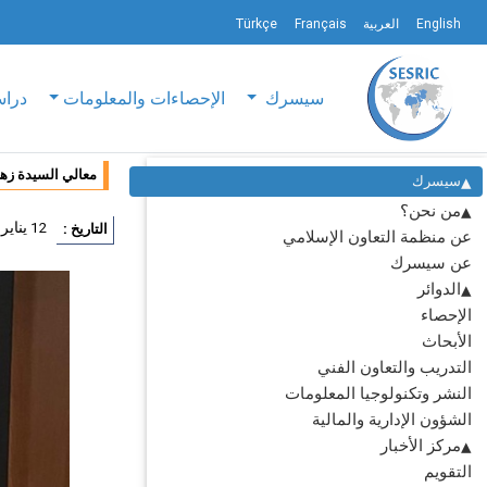
English
العربية
Français
Türkçe
سيسرك
الإحصاءات والمعلومات
دراس
معالي السيدة زه
سيسرك
من نحن؟
12 يناير 2026
التاريخ :
عن منظمة التعاون الإسلامي
عن سيسرك
الدوائر
الإحصاء
الأبحاث
التدريب والتعاون الفني
النشر وتكنولوجيا المعلومات
الشؤون الإدارية والمالية
مركز الأخبار
التقويم