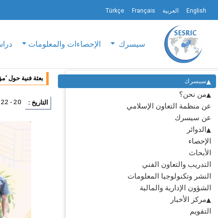
English
العربية
Français
Türkçe
سيسرك
الإحصاءات والمعلومات
دراس
بعثة فنية حول ’مؤشرات ه
سيسرك
من نحن؟
20 - 22 ابريل 2026
التاريخ :
عن منظمة التعاون الإسلامي
عن سيسرك
الدوائر
الإحصاء
الأبحاث
التدريب والتعاون الفني
النشر وتكنولوجيا المعلومات
الشؤون الإدارية والمالية
مركز الأخبار
التقويم