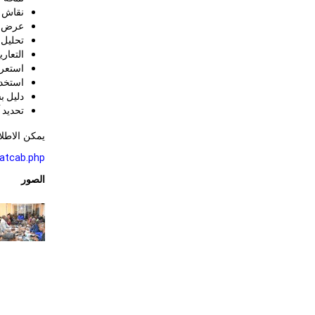
نقاش حول السياق
عرض تفصيلي 
تحليل الروابط بين 
التعاريف
استعرا
استخدا
دليل ب
تحديد 
يمكن الاطلا
tatcab.php
الصور