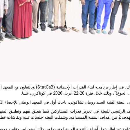
في إطار برنامجه لبناء القدرات الإحصائية (
StatCaB
وذلك خلال فترة 20-22 أبريل 2026 في كوناكري، غينيا.
ة الفنية السيد رومان تشاكوتي، باحث أول في المعهد الوطني للإحصاء الكاميروني، وشارك فيها 34 خبيرا من 
ف الرئيسي للبعثة في تعزيز قدرات المشاركين فيما يتعلق بفهم وتطبيق المن
ة ونقاشات غطت المواضيع التالية:
مة عن إطار عمل أهداف التنمية المستدامة، بما في ذلك استعراض مقاصد ومؤشرات هدف التنمي