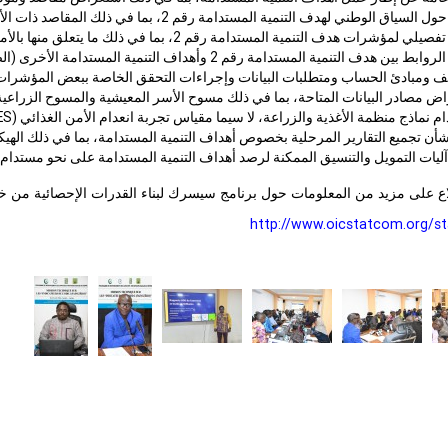
 الوطني لهدف التنمية المستدامة رقم 2، بما في ذلك المقاصد ذات الأولوية، ومواءمتها مع الاستراتيجيات الوطنية للتنمية.
لمؤشرات هدف التنمية المستدامة رقم 2، بما في ذلك ما يتعلق منها بالأمن الغذائي والتغذية.
هدف التنمية المستدامة رقم 2 وأهداف التنمية المستدامة الأخرى (الصحة، والفقر، والجنسانية، والمناخ، والنمو الاقتصادي).
 ومبادئ الحساب ومتطلبات البيانات وإجراءات التحقق الخاصة ببعض المؤشرات ذات الأولوية ( بما في ذلك: 
ض مصادر البيانات المتاحة، بما في ذلك مسوح الأسر المعيشية والمسوح الزراعية ومي
م نماذج منظمة الأغذية والزراعة، لا سيما مقياس تجربة انعدام الأمن الغذائي (
ES
شأن تجميع التقارير المرحلية بخصوص أهداف التنمية المستدامة، بما في ذلك الهيكل
آليات التمويل والتنسيق الممكنة لرصد أهداف التنمية المستدامة على نحو مستدام.
ع على مزيد من المعلومات حول برنامج سيسرك لبناء القدرات الإحصائية من خلا
http://www.oicstatcom.org/s