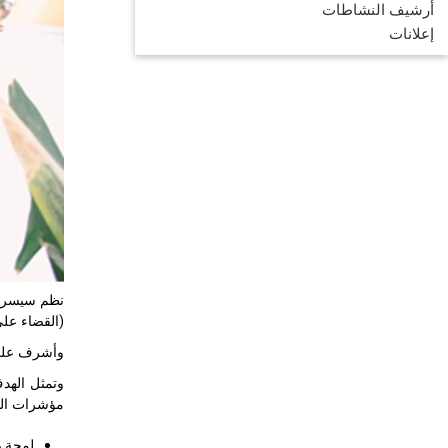
أرشيف النشاطات
إعلانات
نظم سيسرك، 
(القضاء على الجوع)"، 
وأشرف على البعث
وتمثل الهد
مؤشرات الهدف 2 من أهداف التنمية المستدامة. وشملت البعثة جلسات فني
لمحة عا