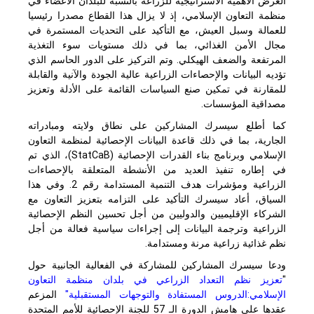
العرض الأهمية الاستراتيجية للزراعة بالنسبة للبلدان الأعضاء في
منظمة التعاون الإسلامي، إذ لا يزال هذا القطاع مصدرا رئيسيا
للعمالة وسبل العيش، مع التأكيد على التحديات المستمرة في
مجال الأمن الغذائي، بما في ذلك مستويات سوء التغذية
المرتفعة والضعف الهيكلي. وتم التركيز على الدور الحاسم الذي
تؤديه البيانات والإحصاءات الزراعية عالية الجودة والآنية والقابلة
للمقارنة في تمكين صنع السياسات القائمة على الأدلة وتعزيز
مصداقية المؤسسات.
كما أطلع سيسرك المشاركين على نطاق ولايته ومبادراته
الجارية، بما في ذلك قاعدة البيانات الإحصائية لمنظمة التعاون
الإسلامي وبرنامج بناء القدرات الإحصائية (
StatCaB
)، الذي تم
في إطاره تنفيذ العديد من الأنشطة المتعلقة بالإحصاءات
الزراعية ومؤشرات هدف التنمية المستدامة رقم 2. وفي هذا
السياق، أعاد سيسرك التأكيد على التزامه بتعزيز التعاون مع
الشركاء الإقليميين والدوليين من أجل تحسين النظم الإحصائية
الزراعية وترجمة البيانات إلى إجراءات سياسية فعالة من أجل
نظم غذائية زراعية مرنة ومستدامة.
ودعا سيسرك المشاركين للمشاركة في الفعالية الجانبية حول
"
تعزيز نظم التعداد الزراعي في بلدان منظمة التعاون
الإسلامي:
الدروس المستفادة والتوجهات المستقبلية"
المزعم
عقدها على هامش الدورة الـ 57 للجنة الإحصائية للأمم المتحدة