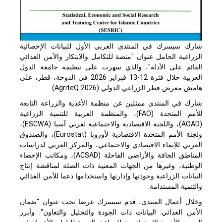
شارك سيسرك في المنتدى العربي الأول للبيانات الإحصائية
الزراعية الحامل عنوان "منصة للتكامل والابتكار والأمن الغذائي
القائم على الأدلة"، والذي سهرت على تنظيمه جامعة الدول
العربية خلال فترة 12-13 فبراير 2026 في الدوحة، قطر، على
هامش معرض قطر الزراعي الدولي (
AgriteQ 2026
).
شارك في المنتدى ممثلين عن منظمة الأغذية والزراعة التابعة
للأمم المتحدة (
FAO
)، والمنظمة العربية للتنمية الزراعية
(
AOAD
)، واللجنة الاقتصادية والاجتماعية لغربي آسيا (
ESCWA
)،
ولجنة الأمم المتحدة الاقتصادية لأوروبا (
Eurostat
)، والصندوق
العربي للإنماء الاقتصادي والاجتماعي، والمركز العربي لدراسات
المناطق الجافة والأراضي القاحلة (
ACSAD
)، ومكاتب الإحصاء
الوطنية، وغيرها من الجهات المعنية ذات الصلة لمناقشة إنتاج
البيانات الزراعية وجودتها وإدارتها واستخدامها دعما للأمن الغذائي
والتنمية المستدامة.
وخلال أعمال المنتدى، قدم سيسرك عرضا تحت عنوان "ضمان
الأمن الغذائي: البيانات ذات الجودة والتحليل والتعاون". وأبرز