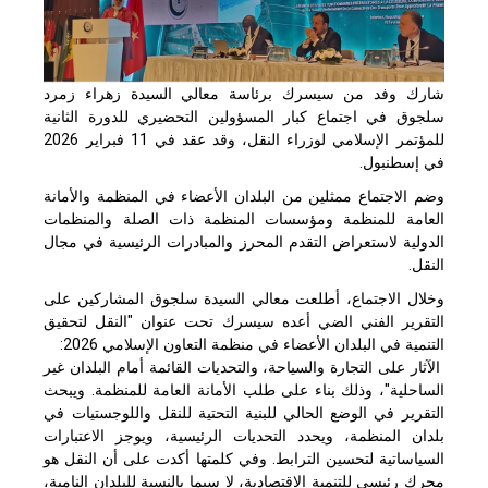
شارك وفد من سيسرك برئاسة معالي السيدة زهراء زمرد
سلجوق في اجتماع كبار المسؤولين التحضيري للدورة الثانية
للمؤتمر الإسلامي لوزراء النقل، وقد عقد في 11 فبراير 2026
في إسطنبول.
وضم الاجتماع ممثلين من البلدان الأعضاء في المنظمة والأمانة
العامة للمنظمة ومؤسسات المنظمة ذات الصلة والمنظمات
الدولية لاستعراض التقدم المحرز والمبادرات الرئيسية في مجال
النقل.
وخلال الاجتماع، أطلعت معالي السيدة سلجوق المشاركين على
التقرير الفني الضي أعده سيسرك تحت عنوان "النقل لتحقيق
التنمية في البلدان الأعضاء في منظمة التعاون الإسلامي 2026:
الآثار على التجارة والسياحة، والتحديات القائمة أمام البلدان غير
الساحلية"، وذلك بناء على طلب الأمانة العامة للمنظمة. ويبحث
التقرير في الوضع الحالي للبنية التحتية للنقل واللوجستيات في
بلدان المنظمة، ويحدد التحديات الرئيسية، ويوجز الاعتبارات
السياساتية لتحسين الترابط. وفي كلمتها أكدت على أن النقل هو
محرك رئيسي للتنمية الاقتصادية، لا سيما بالنسبة للبلدان النامية،