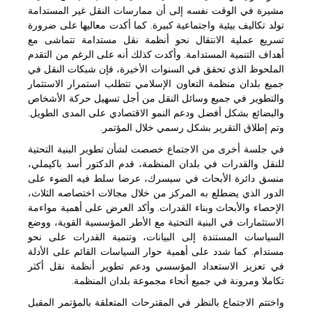
مشيرة في الوقت نفسه إلى أن ممارسات النقل غير المستدامة
تولد تكاليف بيئية واجتماعية كبيرة. كما أكدت معاليها على ضرورة
تسريع عملية الانتقال نحو أنظمة نقل مستدامة تتماشى مع
أهداف التنمية المستدامة. وأكدت كذلك أنه على الرغم من التقدم
الملحوظ الذي تحقق في السنوات الأخيرة، فإن شبكات النقل في
جميع بلدان منظمة التعاون الإسلامي تتطلب استمرار الاستثمار
والتطوير في جميع وسائل النقل من أجل تسهيل حركة الأشخاص
والبضائع بشكل أفضل ودعم النمو الاقتصادي على المدى الطويل.
وتم إطلاق التقرير بشكل رسمي خلال المؤتمر.
في جلسة أخرى من الاجتماع خصصت لشأن تطوير البنية التحتية
للنقل والقدرات في بلدان المنظمة، قدم الدكتور أسد باكيملي،
منسق دائرة الأبحاث في سيسرك، عرضا سلط فيه الضوء على
الدور الذي يضطلع به المركز من خلال مجالات اختصاصه الثلاث،
الإحصاء والأبحاث وبناء القدرات. وأكد العرض على أهمية مواءمة
الاستثمارات في البنية التحتية مع الأطر المؤسسية القوية، ووضع
السياسات المستندة إلى البيانات، وتنمية القدرات على نحو
مستدام. كما شدد على أهمية حوار السياسات القائم على الأدلة
في تعزيز الاستعداد المؤسسي ودعم تطوير أنظمة نقل أكثر
تكاملا ومرونة في جميع أنحاء مجموعة بلدان المنظمة.
واختتم الاجتماع بالنظر في المقترحات المتعلقة بالمؤتمر المقبل