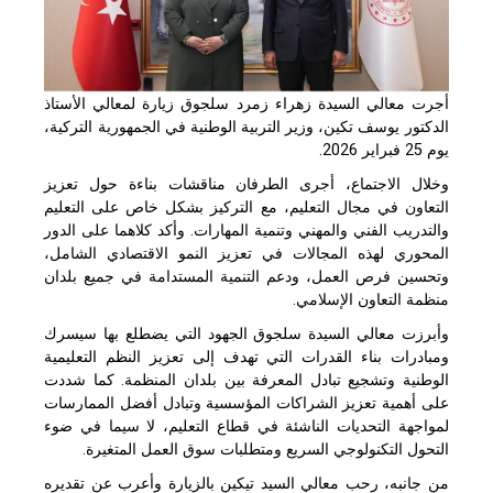
أجرت معالي السيدة زهراء زمرد سلجوق زيارة لمعالي الأستاذ
الدكتور يوسف تكين، وزير التربية الوطنية في الجمهورية التركية،
يوم 25 فبراير 2026.
وخلال الاجتماع، أجرى الطرفان مناقشات بناءة حول تعزيز
التعاون في مجال التعليم، مع التركيز بشكل خاص على التعليم
والتدريب الفني والمهني وتنمية المهارات. وأكد كلاهما على الدور
المحوري لهذه المجالات في تعزيز النمو الاقتصادي الشامل،
وتحسين فرص العمل، ودعم التنمية المستدامة في جميع بلدان
منظمة التعاون الإسلامي.
وأبرزت معالي السيدة سلجوق الجهود التي يضطلع بها سيسرك
ومبادرات بناء القدرات التي تهدف إلى تعزيز النظم التعليمية
الوطنية وتشجيع تبادل المعرفة بين بلدان المنظمة. كما شددت
على أهمية تعزيز الشراكات المؤسسية وتبادل أفضل الممارسات
لمواجهة التحديات الناشئة في قطاع التعليم، لا سيما في ضوء
التحول التكنولوجي السريع ومتطلبات سوق العمل المتغيرة.
من جانبه، رحب معالي السيد تيكين بالزيارة وأعرب عن تقديره