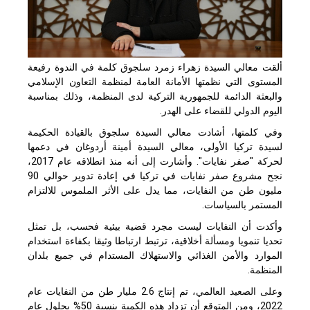
ألقت معالي السيدة زهراء زمرد سلجوق كلمة في الندوة رفيعة
المستوى التي نظمتها الأمانة العامة لمنظمة التعاون الإسلامي
والبعثة الدائمة للجمهورية التركية لدى المنظمة، وذلك بمناسبة
اليوم الدولي للقضاء على الهدر.
وفي كلمتها، أشادت معالي السيدة سلجوق بالقيادة الحكيمة
لسيدة تركيا الأولى، معالي السيدة أمينة أردوغان في دعمها
لحركة "صفر نفايات". وأشارت إلى أنه منذ انطلاقه عام 2017،
نجح مشروع صفر نفايات في تركيا في إعادة تدوير حوالي 90
مليون طن من النفايات، مما يدل على الأثر الملموس للالتزام
المستمر بالسياسات.
وأكدت أن النفايات ليست مجرد قضية بيئية فحسب، بل تمثل
تحديا تنمويا ومسألة أخلاقية، ترتبط ارتباطا وثيقا بكفاءة استخدام
الموارد والأمن الغذائي والاستهلاك المستدام في جميع بلدان
المنظمة.
وعلى الصعيد العالمي، تم إنتاج 2.6 مليار طن من النفايات عام
2022، ومن المتوقع أن تزداد هذه الكمية بنسبة 50% بحلول عام