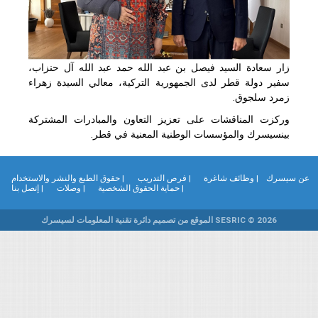
زار سعادة السيد فيصل بن عبد الله حمد عبد الله آل حنزاب،
سفير دولة قطر لدى الجمهورية التركية، معالي السيدة زهراء
زمرد سلجوق.
وركزت المناقشات على تعزيز التعاون والمبادرات المشتركة
بينسيسرك والمؤسسات الوطنية المعنية في قطر.
ن سيسرك
| وظائف شاغرة
| فرص التدريب
| حقوق الطبع والنشر والاستخدام
| حماية الحقوق الشخصية
| وصلات
| إتصل بنا
SESRIC © 2026 الموقع من تصميم دائرة تقنية المعلومات لسيسرك