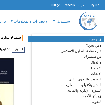
English
العربية
Français
Türkçe
سيسرك
الإحصاءات والمعلومات
دراس
سيسرك يشارك في 
سيسرك
من نحن؟
20 ابريل 2026
التاريخ :
عن منظمة التعاون الإسلامي
عن سيسرك
الدوائر
الإحصاء
الأبحاث
التدريب والتعاون الفني
النشر وتكنولوجيا المعلومات
الشؤون الإدارية والمالية
مركز الأخبار
التقويم