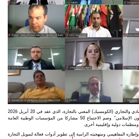
شارك سيسرك في الاجتماع السادس والعشرين لفريق عمل اللجنة الدائمة للتعاون الاقتصادي والتجاري (الكومسيك) المعني بالتجارة، الذي عقد في 20 أبريل 2026
تحت شعار "تطوير أدوات فعالة لتمويل التجارة لتعزيز الصادرات في بلدان منظمة التعاون الإسلامي". وضم الاجتماع 50 مشاركا من المؤسسات الوطنية العامة
منظمات دولية وإقليمية أخرى.
ه المفاهيمي ومنهجيته الرامية إلى تطوير أدوات فعالة لتمويل التجارة