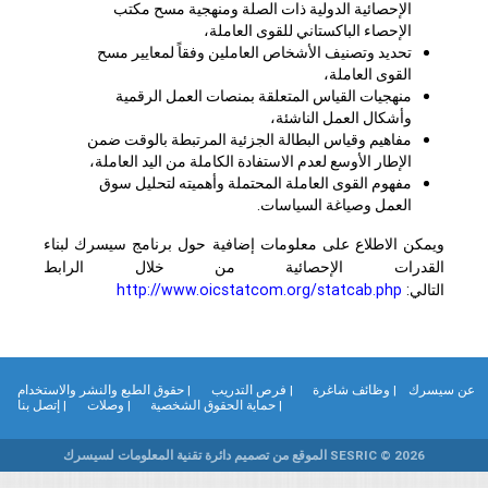
الإحصائية الدولية ذات الصلة ومنهجية مسح مكتب
الإحصاء الباكستاني للقوى العاملة،
تحديد وتصنيف الأشخاص العاملين وفقاً لمعايير مسح
القوى العاملة،
منهجيات القياس المتعلقة بمنصات العمل الرقمية
وأشكال العمل الناشئة،
مفاهيم وقياس البطالة الجزئية المرتبطة بالوقت ضمن
الإطار الأوسع لعدم الاستفادة الكاملة من اليد العاملة،
مفهوم القوى العاملة المحتملة وأهميته لتحليل سوق
العمل وصياغة السياسات.
ويمكن الاطلاع على معلومات إضافية حول برنامج سيسرك لبناء
القدرات الإحصائية من خلال الرابط
التالي:
http://www.oicstatcom.org/statcab.php
ن سيسرك
| وظائف شاغرة
| فرص التدريب
| حقوق الطبع والنشر والاستخدام
| حماية الحقوق الشخصية
| وصلات
| إتصل بنا
SESRIC © 2026 الموقع من تصميم دائرة تقنية المعلومات لسيسرك