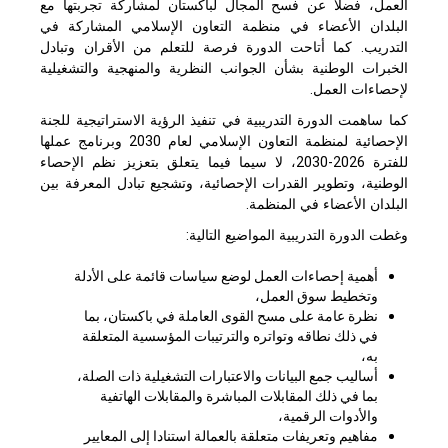
العمل، فضلا عن فسح المجال لباكستان لمشاركة تجربتها مع
البلدان الأعضاء في منظمة التعاون الإسلامي المشاركة في
التدريب. كما أتاحت الدورة فرصة للتعلم من الأقران وتبادل
الخبرات الوطنية بشأن الجوانب النظرية والمنهجية والتشغيلية
لإحصاءات العمل.
كما ساهمت الدورة التدريبية في تنفيذ الرؤية الاستراتيجية للجنة
الإحصائية لمنظمة التعاون الإسلامي لعام 2030 وبرنامج عملها
للفترة 2026-2030، لا سيما فيما يتعلق بتعزيز نظم الإحصاء
الوطنية، وتطوير القدرات الإحصائية، وتشجيع تبادل المعرفة بين
البلدان الأعضاء في المنظمة.
وغطت الدورة التدريبية المواضيع التالية:
أهمية إحصاءات العمل لوضع سياسات قائمة على الأدلة
وتخطيط سوق العمل،
نظرة عامة على مسح القوى العاملة في باكستان، بما
في ذلك نطاقه وتواتره والترتيبات المؤسسية المتعلقة
به،
أساليب جمع البيانات والاعتبارات التشغيلية ذات الصلة،
بما في ذلك المقابلات المباشرة والمقابلات الهاتفية
والأدوات الرقمية،
مفاهيم وتعريفات متعلقة بالعمالة استنادا إلى المعايير