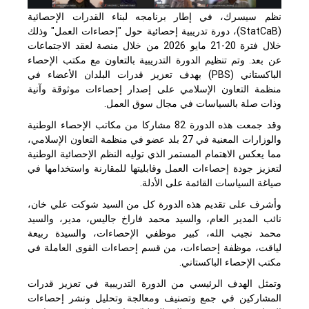
نظم سيسرك، في إطار برنامجه لبناء القدرات الإحصائية
(
StatCaB
)، دورة تدريبية إحصائية حول "إحصاءات العمل" وذلك
خلال فترة 20-21 مايو 2026 من خلال منصة لعقد الاجتماعات
عن بعد. وتم تنظيم الدورة التدريبية بالتعاون مع مكتب الإحصاء
الباكستاني (
PBS
) بهدف تعزيز قدرات البلدان الأعضاء في
منظمة التعاون الإسلامي على إصدار إحصاءات موثوقة وآنية
وذات صلة بالسياسات في مجال سوق العمل.
وقد جمعت هذه الدورة 82 مشاركا من مكاتب الإحصاء الوطنية
والوزارات المعنية في 27 بلد عضو في منظمة التعاون الإسلامي،
مما يعكس الاهتمام المستمر الذي توليه النظم الإحصائية الوطنية
لتعزيز جودة إحصاءات العمل وقابليتها للمقارنة واستخدامها في
صياغة السياسات القائمة على الأدلة.
وأشرف على تقديم هذه الدورة كل من السيد شوكت علي خان،
نائب المدير العام، والسيد محمد فاراخ جاليس، مدير، والسيد
محمد نجيب الله، كبير موظفي الإحصاءات، والسيدة ربيعة
لياقت، موظفة إحصاءات، من قسم إحصاءات القوى العاملة في
مكتب الإحصاء الباكستاني.
وتمثل الهدف الرئيسي من الدورة التدريبية في تعزيز قدرات
المشاركين في جمع وتصنيف ومعالجة وتحليل ونشر إحصاءات