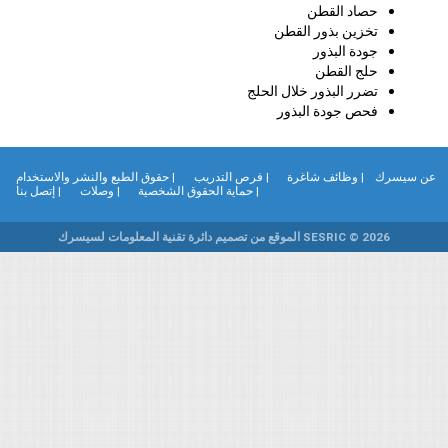
حصاد القطن
تخزين بذور القطن
جودة البذور
حلج القطن
تضرر البذور خلال الحلج
فحص جودة البذور
ن سيسرك
| وظائف شاغرة
| فرص التدريب
| حقوق الطبع والنشر والاستخدام
| حماية الحقوق الشخصية
| وصلات
| إتصل بنا
SESRIC © 2026 الموقع من تصميم دائرة تقنية المعلومات لسيسرك