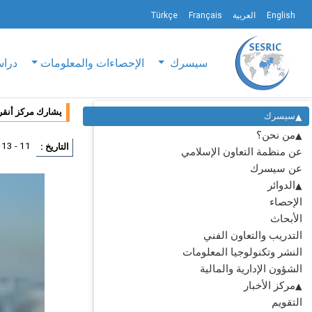
English
العربية
Français
Türkçe
سيسرك
الإحصاءات والمعلومات
دراس
يشارك مركز أنقرة
سيسرك
من نحن؟
11 - 13 يوليو 2007
التاريخ :
عن منظمة التعاون الإسلامي
عن سيسرك
الدوائر
الإحصاء
الأبحاث
التدريب والتعاون الفني
النشر وتكنولوجيا المعلومات
الشؤون الإدارية والمالية
مركز الأخبار
التقويم