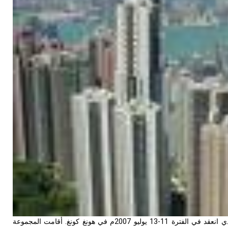
شارك مركز أنقرة في "مؤتمر ومعرض رواد آسيا الباسفيكية للمحترفين في التعليم،" الذي انعقد في الفترة 11-13 يوليو 2007م في هونغ كونغ. أقامت المجموعة