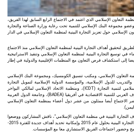
ظمة التعاون الإسلامي الذي اعتمد في الاجتماع الرابع السابق لهذا الفريق،
المركز الإسلامي لتنمية التجارة والمؤسسة الدولية الإسلامية لتمويل التجارة (ITFC) وعضو مجموعة البنك الإسلامي للتنمية تحت رعاية وزارة الصناعة والتجارة
ن الإسلامي حول تعزيز التجارة البينية لمنظمة التعاون الإسلامي في الدار
ريق لتحقيق أهداف التجارة البينية لمنظمة التعاون الإسلامي منذ الاجتماع
في توسيع التجارة البينية لمنظمة التعاون الإسلامي وتنفيذ الاستراتيجية
أيضا إلى استكشاف فرص التعاون مع المنظمات الإقليمية والدولية في إطار
ظمة التعاون الإسلامي، ومكتب تنسيق الكومسيك، ومجموعة البنك الإسلامي
لاقتصادية والاجتماعية والتدريب للدول الإسلامية، والمؤسسة الدولية الإسلامية لتمويل التجارة
(ITFC)، والمؤسسة الاسلامية لتأمين الاستثمار وائتمان الصادرات (ICIEC)، والمركز الإسلامي لتنمية التجارة (ICDT)، ومنظمة الاتحاد الإسلامي لمالكي البواخر
(OISA)، والغرفة الإسلامية للتجارة والصناعة والزراعة (ICCIA). كما حضر الاجتماع المصرف العربي للتنمية الاقتصادية في أفريقيا (BADEA)، وجامعة الدول العربية
اد الاقتصادي والنقدي لغرب أفريقيا (WAEMU)، وUNDP وUNESCW.كما حضر الاجتماع أيضا ممثلون من عشر دول أعضاء بمنظمة التعاون الإسلامي
يمن).
اف التجارة البينية في منظمة التعاون الإسلامي"، ناقش المشاركون ووضعوا
مختلف السبل والوسائل الكفيلة بتعزيز تنفيذ خارطة الطريق بهدف تحقيق الهدف 20٪ من التجارة البينية بحلول عام 2015 وإمكانية تحديد أهداف جديدة للفترة 2015-