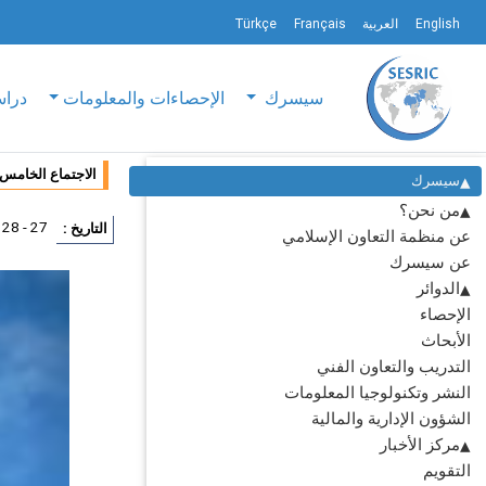
English
العربية
Français
Türkçe
سيسرك
الإحصاءات والمعلومات
دراس
الاجتماع الخامس 
سيسرك
من نحن؟
27 - 28 فبراير 2013
التاريخ :
عن منظمة التعاون الإسلامي
عن سيسرك
الدوائر
الإحصاء
الأبحاث
التدريب والتعاون الفني
النشر وتكنولوجيا المعلومات
الشؤون الإدارية والمالية
مركز الأخبار
التقويم