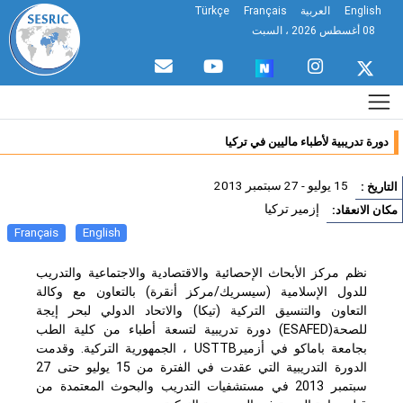
English
العربية
Français
Türkçe
08 أغسطس 2026 ، السبت
دورة تدريبية لأطباء ماليين في تركيا
15 يوليو - 27 سبتمبر 2013
تاريخ :
إزمير تركيا
ان الانعقاد:
Français
English
نظم مركز الأبحاث الإحصائية والاقتصادية والاجتماعية والتدريب
للدول الإسلامية (سيسريك/مركز أنقرة) بالتعاون مع وكالة
التعاون والتنسيق التركية (تيكا) والاتحاد الدولي لبحر إيجة
للصحة(ESAFED) دورة تدريبية لتسعة أطباء من كلية الطب
بجامعة باماكو في أزميرUSTTB ، الجمهورية التركية. وقدمت
الدورة التدريبية التي عقدت في الفترة من 15 يوليو حتى 27
سبتمبر 2013 في مستشفيات التدريب والبحوث المعتمدة من