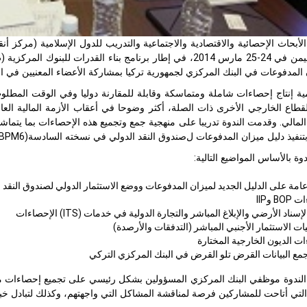
أبحاث الإحصائية والاقتصادية والاجتماعية والتدريب للدول الإسلامية (مركز أ
لمدفوعات في البنك المركزي لجمهورية تركيا بمشاركة الأعضاء المعنيين في الب
قطاع الخارجي الأخرى ذات الصلة، أكثر وضوحا في أعقاب الأزمة المالية العا
المالي. وقدمت الندوة تدريبا على منهجية جمع وتجميع هذه الإحصاءات بما يتماشى
تنفيذ دﻟﻴﻞ ﻣﻴﺰان المدفوعات لﺻﻨﺪوق اﻟﻨﻘﺪ اﻟﺪولي في نسخته السادسة(BPM6) .
ة بالأساس المواضيع التالية:
مة على الدليل الجديد لميزان المدفوعات ووضع الاستثمار الدولي لصندوق النقد الدولي
B وIIP
سناد الأرضي والإبلاغ المباشر والتجارة الدولية في خدمات (ITS) الإحصاءات
ات الاستثمار الأجنبي المباشر (التدفقات والأرصدة)
ت الديون الخارجية المختارة
مع البيانات القرض تلو القرض في البنك المركزي التركي
لندوة موظفي البنك المركزي المسؤولين بشكل رئيسي على تجميع إحصاءات ميز
لتي أتاحت للمشاركين فرصة لمناقشة المشاكل التي واجهتهم، وكذلك لتبادل خبرا