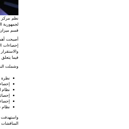
نظم مركز ال
قسم ميزان ا
إحصاءات ال
والاستقرار 
فيما يتعلق ب
وشملت الندو
نظرة عا
إحصاءات OP
نظام الإ
إحصائي
إحصاءا
نظام ج
واستهدفت ا
المناقشات ا