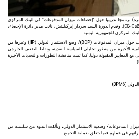
نقرة) برنامجا تدريبيا حول "إحصاءات ميزان المدفوعات" في البنك المركزي
لجمهورية اليمن في 24-25 مارس 2014، في إطار برنامج بناء القدرات للبنوك المركزية (CB-CaB). وقدم الدورة السيد سردار إيركيليتش، نائب مدير دائرة الإحصاء،
نك المركزي للجمهورية اليمنية.
أصبحت أهمية إنتاج إحصاءات شاملة ومتماسكة وقابلة للمقارنة دوليا وفي الوقت المطلوب حول ميزان المدفوعات (BOP)/ وضع الاستثمار الدولي (IIP) وغيرها من
لمية الأخيرة من منظور تحليلي للسياسة النقدية، ونقاط الضعف الخارجي
 مع المعايير المقبولة دوليا. كما تمت مناقشة التطورات والتحديات الأخيرة
 (BPM6)
ان المدفوعات/ وضعية الاستثمار الدولي، وتألفت الندوة من سلسلة من
تهم في عملهم فيما يتعلق بعملية التجميع.