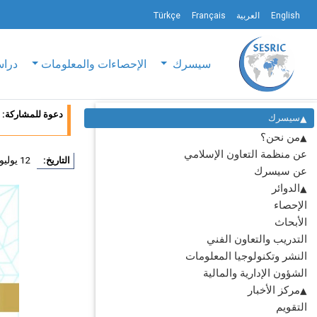
English
العربية
Français
Türkçe
سيسرك
الإحصاءات والمعلومات
دراس
دعوة للمشاركة: برن
سيسرك
من نحن؟
عن منظمة التعاون الإسلامي
12 يوليو 2024
التاريخ:
عن سيسرك
الدوائر
الإحصاء
الأبحاث
التدريب والتعاون الفني
النشر وتكنولوجيا المعلومات
الشؤون الإدارية والمالية
مركز الأخبار
التقويم