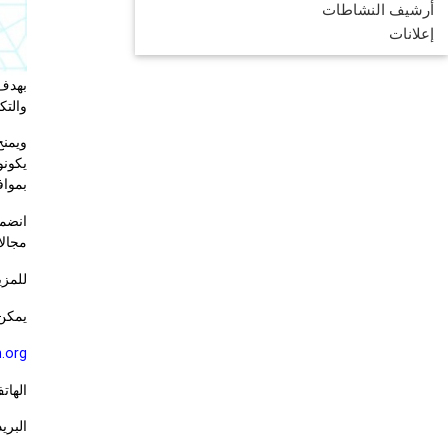
أرشيف النشاطات
إعلانات
والتكنولوجي 
بمواف
مجالا
للمزي
يمكن 
.org/
الهاتف: +98 2
البري