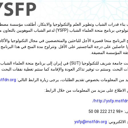
برنامج منحة العلماء الشباب (YSFP) لدعم الشباب الموهوبين بالتعاون مع المعاهد العلمية المرموقة.
قة المؤسسة المضيفة.
ت البحث. وستتم ت توفير تذاكر العودة والإقامة كما ستتم تغطية نفقات البحث
د من المعلومات بخصوص تقديم الطلبات، يرجى زيارة الرابط التالي:
tfdn.org/
الاطلاع على مزيد من المعلومات من خلال الرابط:
http://ysfp.mstfdn
21 222 08 50
د الالكتروني:
ysfp@mstfdn.org