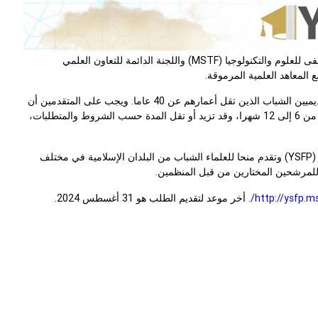
بهدف بناء قدرات الشباب وتطوير العلم والتكنولوجيا والابتكار، أطلقت مؤسسة مصطفى للعلوم والتكنولوجيا (MSTF) واللجنة الدائمة للتعاون العلمي
ويمنح البرنامج منحا قصيرة الأجل للباحثين والمتخصصين في مجال التكنولوجيا والأكاديميين الشباب الذين تقل أعمارهم عن 40 عاما. ويجب على المتقدمين أن
يكونوا حاصلين على درجة الماجستير على الأقل. وتتراوح مدة المنح في هذا البرنامج من 6 إلى 12 شهرا، وقد تزيد أو تقل المدة حسب الشروط والمتطلبات،
انضمت جامعة شريف للتكنولوجيا (SUT) في إيران إلى برنامج منحة العلماء الشباب (YSFP) وتقدم منحا للعلماء الشباب من البلدان الإسلامية في مختلف
 للمرشحين المختارين من قبل المنظمين.
http://ysfp.ms
. أخر موعد لتقديم الطلب هو 31 أغسطس 2024.